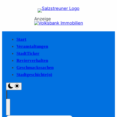
Anzeige
Start
Veranstaltungen
StadtTicker
Revierverhalten
Geschmackssachen
Stadtgeschichte(n)