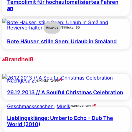
Tempolimit für hochautomatisiertes Fahren
an
Revierverhalten
Anzeige
Klicks:
60
Rote Häuser, stille Seen: Urlaub in Småland
Brandheiß
Nachgesalzt
Klicks:
2496
26.12.2013 // A Soulful Christmas Celebration
Geschmackssachen
, 
Musik
Klicks:
2695
Lieblingsklänge: Umberto Echo – Dub The
World (2010)