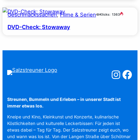
Geschmackssachen
, 
Filme & Serien
Klicks:
1363
DVD-Check: Stowaway
Salzstreuner a
Salzstreu
Streunen, Bummeln und Erleben – in unserer Stadt ist
immer etwas los.
Kneipe und Kino, Kleinkunst und Konzerte, kulinarische
Köstlichkeiten und kulturelle Leckerbissen: Für jeden ist
etwas dabei – Tag für Tag. Der Salzstreuner zeigt euch, wo
und wann was los ist. Von der Langen Straße über Schötmar