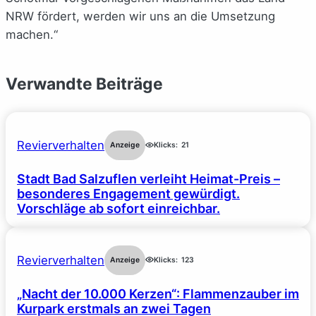
NRW fördert, werden wir uns an die Umsetzung
machen.“
Verwandte Beiträge
Revierverhalten
Anzeige
Klicks:
21
Stadt Bad Salzuflen verleiht Heimat-Preis –
besonderes Engagement gewürdigt.
Vorschläge ab sofort einreichbar.
Revierverhalten
Anzeige
Klicks:
123
„Nacht der 10.000 Kerzen“: Flammenzauber im
Kurpark erstmals an zwei Tagen