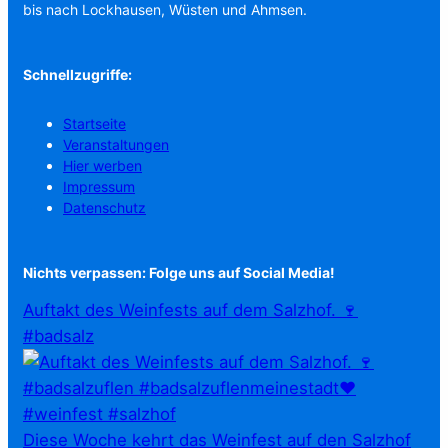
bis nach Lockhausen, Wüsten und Ahmsen.
Schnellzugriffe:
Startseite
Veranstaltungen
Hier werben
Impressum
Datenschutz
Nichts verpassen: Folge uns auf Social Media!
Auftakt des Weinfests auf dem Salzhof. 🍷
#badsalz
Diese Woche kehrt das Weinfest auf den Salzhof