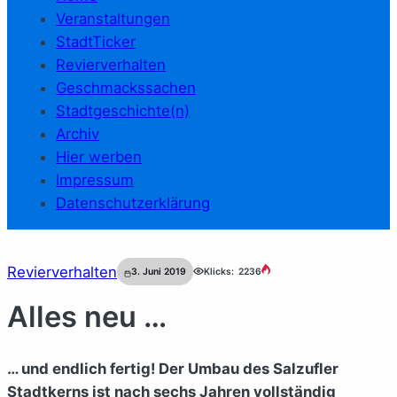
Veranstaltungen
StadtTicker
Revierverhalten
Geschmackssachen
Stadtgeschichte(n)
Archiv
Hier werben
Impressum
Datenschutzerklärung
Revierverhalten
3. Juni 2019
Klicks:
2236
Alles neu …
… und endlich fertig! Der Umbau des Salzufler
Stadtkerns ist nach sechs Jahren vollständig