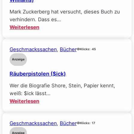
Mark Zuckerberg hat versucht, dieses Buch zu
verhindern. Dass es…
:
Weiterlesen
Mein
Traumjob
Geschmackssachen
, 
Bücher
bei
Klicks:
45
Facebook
Anzeige
und
Räuberpistolen ($ick)
wie
ich
Wer die Biografie Shore, Stein, Papier kennt,
alle
weiß: $ick lässt…
meine
:
Weiterlesen
Ideale
Räuberpistolen
verlor
($ick)
(Sarah
Geschmackssachen
, 
Bücher
Klicks:
17
Wynn-
Anzeige