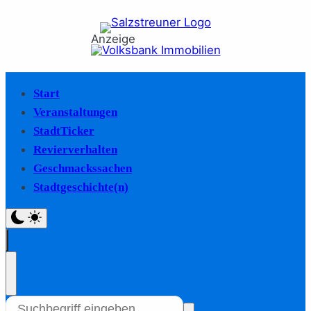
Anzeige
Start
Veranstaltungen
StadtTicker
Revierverhalten
Geschmackssachen
Stadtgeschichte(n)