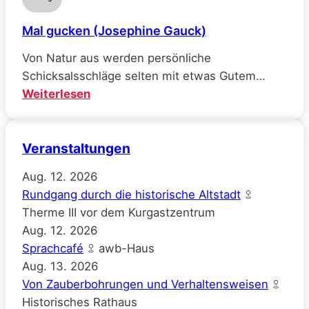
Williams)
Mal gucken (Josephine Gauck)
Von Natur aus werden persönliche
Schicksalsschläge selten mit etwas Gutem…
:
Weiterlesen
Mal
gucken
Veranstaltungen
(Josephine
Gauck)
Aug.
12.
2026
Rundgang durch die historische Altstadt
Therme III vor dem Kurgastzentrum
Aug.
12.
2026
Sprachcafé
awb-Haus
Aug.
13.
2026
Von Zauberbohrungen und Verhaltensweisen
Historisches Rathaus