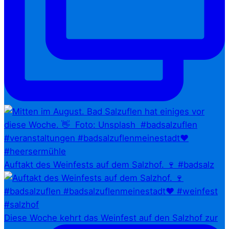
Auftakt des Weinfests auf dem Salzhof. 🍷 #badsalz
Diese Woche kehrt das Weinfest auf den Salzhof zur