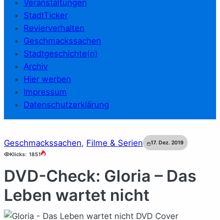
Veranstaltungen
StadtTicker
Revierverhalten
Geschmackssachen
Stadtgeschichte(n)
Archiv
Hier werben
Impressum
Datenschutzerklärung
Geschmackssachen
, 
Filme & Serien
17. Dez. 2019
Klicks:
1851
DVD-Check: Gloria – Das
Leben wartet nicht