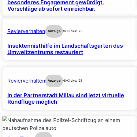
besonderes Engagement gewürdigt.
Vorschläge ab sofort einreichbar.
Revierverhalten
Anzeige
Klicks:
73
Insektennisthilfe im Landschaftsgarten des
Umweltzentrums restauriert
Revierverhalten
Anzeige
Klicks:
21
In der Partnerstadt Millau sind jetzt virtuelle
Rundflüge möglich