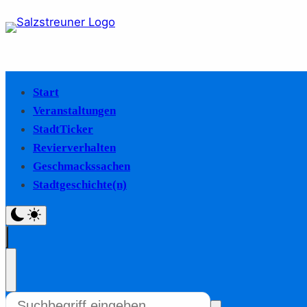
Start
Veranstaltungen
StadtTicker
Revierverhalten
Geschmackssachen
Stadtgeschichte(n)