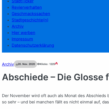
StadtTicker
Revierverhalten
Geschmackssachen
Stadtgeschichte(n)
Archiv
Hier werben
Impressum
Datenschutzerklärung
Archiv
20. Nov. 2020
Klicks:
1225
Abschiede – Die Glosse
Der November wird oft auch als Monat des Abschieds be
so sehr – und bei manchen fällt es nicht einmal auf, da