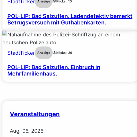
StadtTicker
Anzeige
Klicks:
10
POL-LIP: Bad Salzuflen. Ladendetektiv bemerkt
Betrugsversuch mit Guthabenkarten.
StadtTicker
Anzeige
Klicks:
26
POL-LIP: Bad Salzuflen. Einbruch in
Mehrfamilienhaus.
Veranstaltungen
Aug.
06.
2026