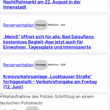
Nachtflohmarkt am 22. August in der
Innenstadt
Revierverhalten
Anzeige
Klicks:
183
„MeinS“ öffnet sich für alle: Bad Salzuflens
kostenlose Begleit-App jetzt auch für
Einwohner, Tagesgäste und Interessierte
Revierverhalten
Anzeige
Klicks:
629
Kreisverkehrsanlage „Lockhauser Straße“
fertiggestellt – Verkehrsfreigabe am Freitag
(12. Juni)