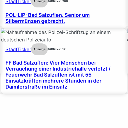
StadtTicker
Anzeige
Klicks:
260
POL-LIP: Bad Salzuflen. Senior um
Silbermünzen gebracht.
StadtTicker
Anzeige
Klicks:
17
FF Bad Salzuflen: Vier Menschen bei
Verrauchung einer Industriehalle verletzt /
Feuerwehr Bad Salzuflen ist mit 55
Einsatzkräften mehrere Stunden in der
Daimlerstraße im Einsatz