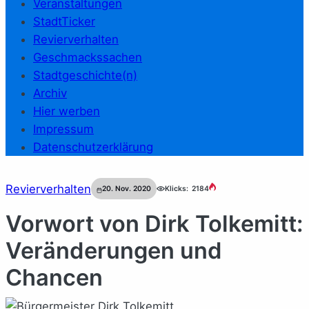
Veranstaltungen
StadtTicker
Revierverhalten
Geschmackssachen
Stadtgeschichte(n)
Archiv
Hier werben
Impressum
Datenschutzerklärung
Revierverhalten
20. Nov. 2020
Klicks:
2184
Vorwort von Dirk Tolkemitt:
Veränderungen und
Chancen