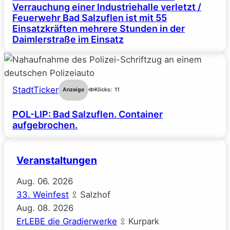
Verrauchung einer Industriehalle verletzt /
Feuerwehr Bad Salzuflen ist mit 55
Einsatzkräften mehrere Stunden in der
Daimlerstraße im Einsatz
StadtTicker
Anzeige
Klicks:
11
POL-LIP: Bad Salzuflen. Container
aufgebrochen.
Veranstaltungen
Aug.
06.
2026
33. Weinfest
Salzhof
Aug.
08.
2026
ErLEBE die Gradierwerke
Kurpark