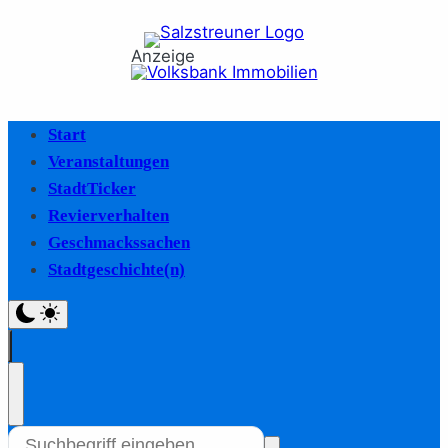
Anzeige
Start
Veranstaltungen
StadtTicker
Revierverhalten
Geschmackssachen
Stadtgeschichte(n)