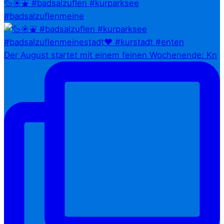
🦆☀️⛲ #badsalzuflen #kurparksee
#badsalzuflenmeine
Der August startet mit einem feinen Wochenende: Kn