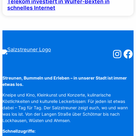
Telekom investiert in Wülfer-Bexten in
schnelles Internet
Salzstreuner
Salzst
Streunen, Bummeln und Erleben – in unserer Stadt ist immer
etwas los.
Kneipe und Kino, Kleinkunst und Konzerte, kulinarische
Köstlichkeiten und kulturelle Leckerbissen: Für jeden ist etwas
dabei – Tag für Tag. Der Salzstreuner zeigt euch, wo und wann
was los ist. Von der Langen Straße über Schötmar bis nach
Lockhausen, Wüsten und Ahmsen.
Schnellzugriffe: