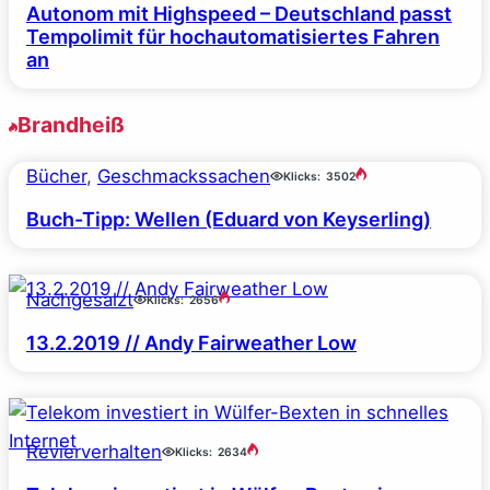
Autonom mit Highspeed – Deutschland passt
Tempolimit für hochautomatisiertes Fahren
an
Brandheiß
Bücher
, 
Geschmackssachen
Klicks:
3502
Buch-Tipp: Wellen (Eduard von Keyserling)
Nachgesalzt
Klicks:
2656
13.2.2019 // Andy Fairweather Low
Revierverhalten
Klicks:
2634