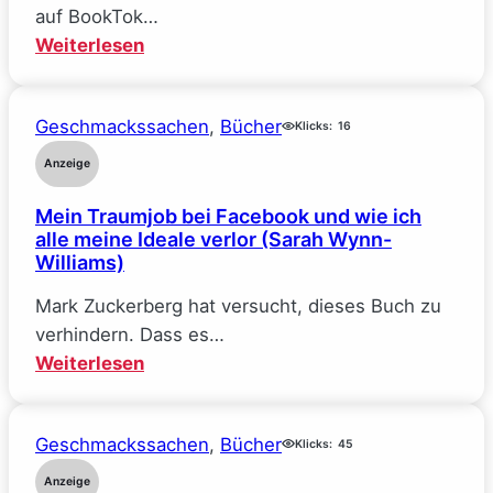
auf BookTok…
:
Weiterlesen
The
Deal
Geschmackssachen
, 
Bücher
–
Klicks:
16
Reine
Anzeige
Verhandlungssache
Mein Traumjob bei Facebook und wie ich
(Elle
alle meine Ideale verlor (Sarah Wynn-
Kennedy)
Williams)
Mark Zuckerberg hat versucht, dieses Buch zu
verhindern. Dass es…
:
Weiterlesen
Mein
Traumjob
Geschmackssachen
, 
Bücher
bei
Klicks:
45
Facebook
Anzeige