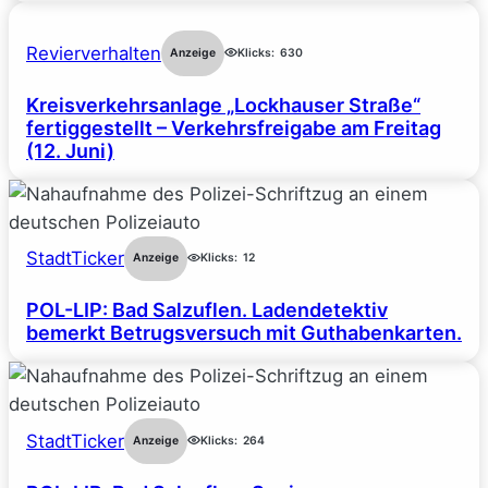
Revierverhalten
Anzeige
Klicks:
630
Kreisverkehrsanlage „Lockhauser Straße“
fertiggestellt – Verkehrsfreigabe am Freitag
(12. Juni)
StadtTicker
Anzeige
Klicks:
12
POL-LIP: Bad Salzuflen. Ladendetektiv
bemerkt Betrugsversuch mit Guthabenkarten.
StadtTicker
Anzeige
Klicks:
264