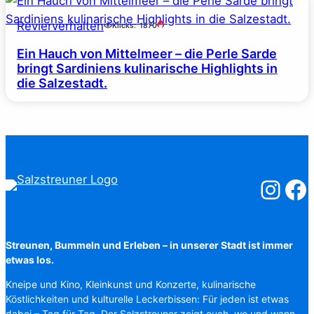
Revierverhalten
Klicks:
1870
Ein Hauch von Mittelmeer – die Perle Sarde
bringt Sardiniens kulinarische Highlights in
die Salzestadt.
Salzstreuner
Salzst
Streunen, Bummeln und Erleben – in unserer Stadt ist immer
etwas los.
Kneipe und Kino, Kleinkunst und Konzerte, kulinarische
Köstlichkeiten und kulturelle Leckerbissen: Für jeden ist etwas
dabei – Tag für Tag. Der Salzstreuner zeigt euch, wo und wann