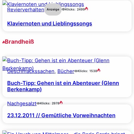
Revierverhalten
Anzeige
Klicks:
2499
Klaviernoten und Lieblingssongs
Brandheiß
Geschmackssachen
, 
Bücher
Klicks:
1538
Buch-Tipp: Gehen ist ein Abenteuer (Glenn
Berkenkamp)
Nachgesalzt
Klicks:
2978
23.12.2011 // Gemütliche Vorweihnachten