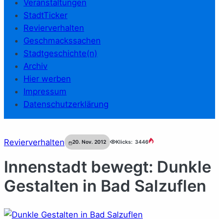
Veranstaltungen
StadtTicker
Revierverhalten
Geschmackssachen
Stadtgeschichte(n)
Archiv
Hier werben
Impressum
Datenschutzerklärung
Revierverhalten
20. Nov. 2012
Klicks:
3446
Innenstadt bewegt: Dunkle
Gestalten in Bad Salzuflen