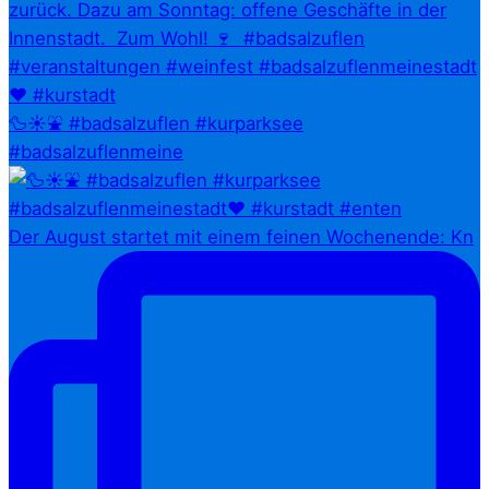
🦆☀️⛲ #badsalzuflen #kurparksee
#badsalzuflenmeine
Der August startet mit einem feinen Wochenende: Kn