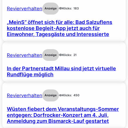
Revierverhalten
Anzeige
Klicks:
183
„MeinS“ öffnet sich für alle: Bad Salzuflens
kostenlose Begleit-App jetzt auch für
Einwohner, Tagesgäste und Interessierte
Revierverhalten
Anzeige
Klicks:
21
In der Partnerstadt Millau sind jetzt virtuelle
Rundflüge möglich
Revierverhalten
Anzeige
Klicks:
450
Wüsten fiebert dem Veranstaltungs-Sommer
entgegen: Dorfrocker-Konzert am 4. Juli,
Anmeldung zum Bismarck-Lauf gestartet