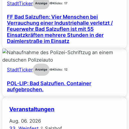
StadtTicker
Anzeige
Klicks:
17
FF Bad Salzuflen: Vier Menschen bei
Verrauchung einer Industriehalle verletzt /
Feuerwehr Bad Salzuflen ist mit 55
Einsatzkräften mehrere Stunden in der
Daimlerstraße im Einsatz
StadtTicker
Anzeige
Klicks:
12
POL-LIP: Bad Salzuflen. Container
aufgebrochen.
Veranstaltungen
Aug.
06.
2026
33. Weinfest
Salzhof