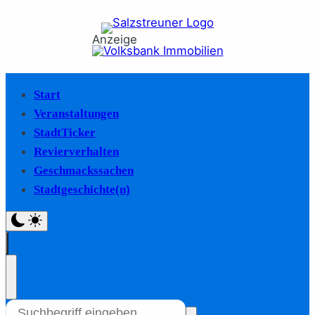
Anzeige
Start
Veranstaltungen
StadtTicker
Revierverhalten
Geschmackssachen
Stadtgeschichte(n)