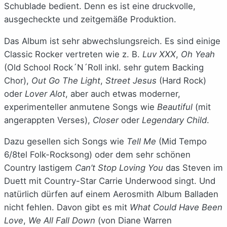
Schublade bedient. Denn es ist eine druckvolle,
ausgecheckte und zeitgemäße Produktion.
Das Album ist sehr abwechslungsreich. Es sind einige
Classic Rocker vertreten wie z. B.
Luv XXX
,
Oh Yeah
(Old School Rock´N´Roll inkl. sehr gutem Backing
Chor),
Out Go The Light
,
Street Jesus
(Hard Rock)
oder
Lover Alot
, aber auch etwas moderner,
experimenteller anmutene Songs wie
Beautiful
(mit
angerappten Verses),
Closer
oder
Legendary Child
.
Dazu gesellen sich Songs wie
Tell Me
(Mid Tempo
6/8tel Folk-Rocksong) oder dem sehr schönen
Country lastigem
Can’t Stop Loving You
das Steven im
Duett mit Country-Star Carrie Underwood singt. Und
natürlich dürfen auf einem Aerosmith Album Balladen
nicht fehlen. Davon gibt es mit
What Could Have Been
Love
,
We All Fall Down
(von Diane Warren