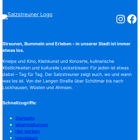
Salzstreuner
Salzst
Streunen, Bummeln und Erleben – in unserer Stadt ist immer
etwas los.
Kneipe und Kino, Kleinkunst und Konzerte, kulinarische
Köstlichkeiten und kulturelle Leckerbissen: Für jeden ist etwas
dabei – Tag für Tag. Der Salzstreuner zeigt euch, wo und wann
was los ist. Von der Langen Straße über Schötmar bis nach
Lockhausen, Wüsten und Ahmsen.
Schnellzugriffe:
Startseite
Veranstaltungen
Hier werben
Impressum