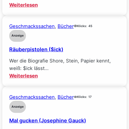
:
Weiterlesen
Mein
Traumjob
Geschmackssachen
, 
Bücher
bei
Klicks:
45
Facebook
Anzeige
und
Räuberpistolen ($ick)
wie
ich
Wer die Biografie Shore, Stein, Papier kennt,
alle
weiß: $ick lässt…
meine
:
Weiterlesen
Ideale
Räuberpistolen
verlor
($ick)
(Sarah
Geschmackssachen
, 
Bücher
Klicks:
17
Wynn-
Anzeige
Williams)
Mal gucken (Josephine Gauck)