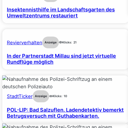
Insektennisthilfe im Landschaftsgarten des
Umweltzentrums restauriert
Revierverhalten
Anzeige
Klicks:
21
In der Partnerstadt Millau sind jetzt virtuelle
Rundflüge möglich
StadtTicker
Anzeige
Klicks:
10
POL-LIP: Bad Salzuflen. Ladendetektiv bemerkt
Betrugsversuch mit Guthabenkarten.