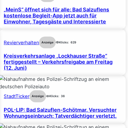
„MeinS“ öffnet sich für alle: Bad Salzuflens
kostenlose Begleit-App jetzt auch für
Einwohner, Tagesgäste und Interessierte
Revierverhalten
Anzeige
Klicks:
629
Kreisverkehrsanlage „Lockhauser Straße“
fertiggestellt – Verkehrsfreigabe am Freitag
(12. Juni)
StadtTicker
Anzeige
Klicks:
36
POL-LIP: Bad Salzuflen-Schötmar. Versuchter
Wohnungseinbruch: Tatverdächtiger verletzt.