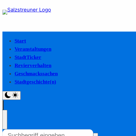
Start
Veranstaltungen
StadtTicker
Revierverhalten
Geschmackssachen
Stadtgeschichte(n)