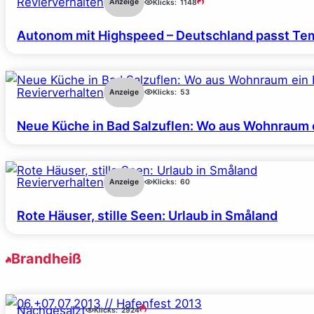
Revierverhalten
Anzeige
Klicks:
1148
Autonom mit Highspeed – Deutschland passt Tem
Revierverhalten
Anzeige
Klicks:
53
Neue Küche in Bad Salzuflen: Wo aus Wohnraum 
Revierverhalten
Anzeige
Klicks:
60
Rote Häuser, stille Seen: Urlaub in Småland
Brandheiß
Nachgesalzt
Klicks:
2924