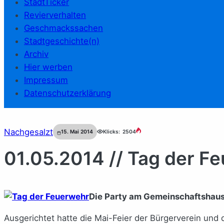
StadtTicker
Revierverhalten
Geschmackssachen
Stadtgeschichte(n)
Archiv
Hier werben
Impressum
Datenschutzerklärung
Nachgesalzt
15. Mai 2014
Klicks:
2504
01.05.2014 // Tag der F
Die Party am Gemeinschaftshaus 
Ausgerichtet hatte die Mai-Feier der Bürgerverein und