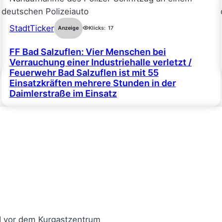
StadtTicker
Anzeige
Klicks:
17
FF Bad Salzuflen: Vier Menschen bei
Verrauchung einer Industriehalle verletzt /
Feuerwehr Bad Salzuflen ist mit 55
Einsatzkräften mehrere Stunden in der
Daimlerstraße im Einsatz
I vor dem Kurgastzentrum