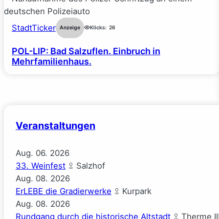
StadtTicker
Anzeige
Klicks:
26
POL-LIP: Bad Salzuflen. Einbruch in
Mehrfamilienhaus.
Veranstaltungen
Aug.
06.
2026
33. Weinfest
Salzhof
Aug.
08.
2026
ErLEBE die Gradierwerke
Kurpark
Aug.
08.
2026
Rundgang durch die historische Altstadt
Therme II