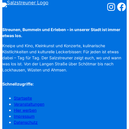
Salzstreuner
Salzst
Streunen, Bummeln und Erleben – in unserer Stadt ist immer
etwas los.
Kneipe und Kino, Kleinkunst und Konzerte, kulinarische
Köstlichkeiten und kulturelle Leckerbissen: Für jeden ist etwas
dabei – Tag für Tag. Der Salzstreuner zeigt euch, wo und wann
was los ist. Von der Langen Straße über Schötmar bis nach
Lockhausen, Wüsten und Ahmsen.
Schnellzugriffe:
Startseite
Veranstaltungen
Hier werben
Impressum
Datenschutz