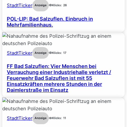
StadtTicker
Anzeige
Klicks:
26
POL-LIP: Bad Salzuflen. Einbruch in
Mehrfamilienhaus.
StadtTicker
Anzeige
Klicks:
17
FF Bad Salzuflen: Vier Menschen bei
Verrauchung einer Industriehalle verletzt /
Feuerwehr Bad Salzuflen ist mit 55
Einsatzkräften mehrere Stunden in der
Daimlerstraße im Einsatz
StadtTicker
Anzeige
Klicks:
11