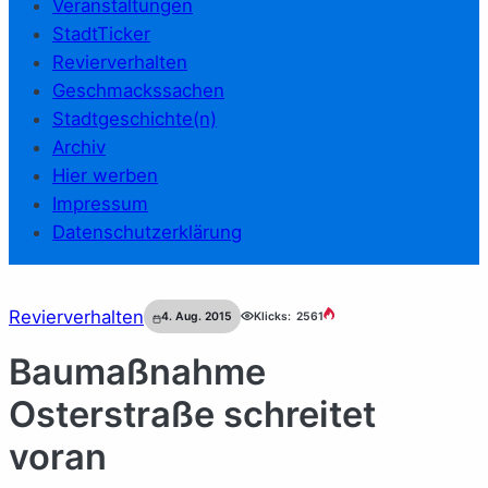
Veranstaltungen
StadtTicker
Revierverhalten
Geschmackssachen
Stadtgeschichte(n)
Archiv
Hier werben
Impressum
Datenschutzerklärung
Revierverhalten
4. Aug. 2015
Klicks:
2561
Baumaßnahme
Osterstraße schreitet
voran