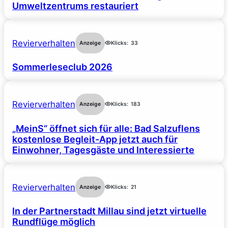
Umweltzentrums restauriert
Revierverhalten
Anzeige
Klicks:
33
Sommerleseclub 2026
Revierverhalten
Anzeige
Klicks:
183
„MeinS“ öffnet sich für alle: Bad Salzuflens
kostenlose Begleit-App jetzt auch für
Einwohner, Tagesgäste und Interessierte
Revierverhalten
Anzeige
Klicks:
21
In der Partnerstadt Millau sind jetzt virtuelle
Rundflüge möglich