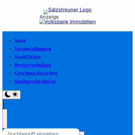
Anzeige
Start
Veranstaltungen
StadtTicker
Revierverhalten
Geschmackssachen
Stadtgeschichte(n)