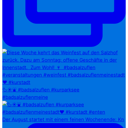
🦆☀️⛲ #badsalzuflen #kurparksee
#badsalzuflenmeine
Der August startet mit einem feinen Wochenende: Kn