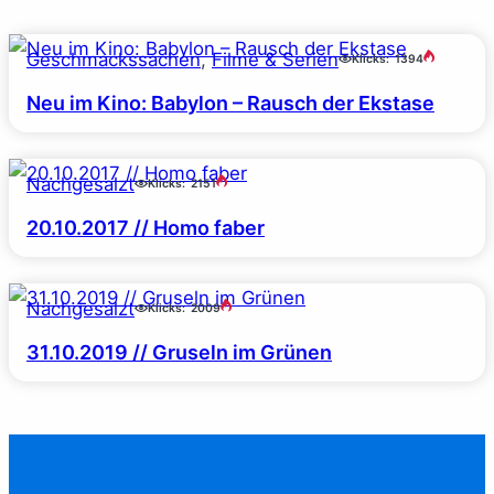
Geschmackssachen
, 
Filme & Serien
Klicks:
1394
Neu im Kino: Babylon – Rausch der Ekstase
Nachgesalzt
Klicks:
2151
20.10.2017 // Homo faber
Nachgesalzt
Klicks:
2009
31.10.2019 // Gruseln im Grünen