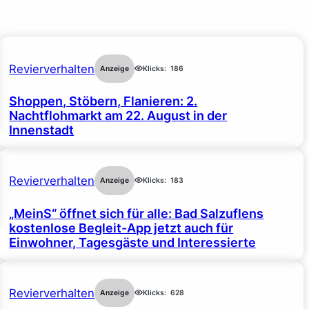
Revierverhalten
Anzeige
Klicks:
186
Shoppen, Stöbern, Flanieren: 2.
Nachtflohmarkt am 22. August in der
Innenstadt
Revierverhalten
Anzeige
Klicks:
183
„MeinS“ öffnet sich für alle: Bad Salzuflens
kostenlose Begleit-App jetzt auch für
Einwohner, Tagesgäste und Interessierte
Revierverhalten
Anzeige
Klicks:
628