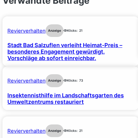
Verwandte Beiträge
Revierverhalten
Anzeige
Klicks:
21
Stadt Bad Salzuflen verleiht Heimat-Preis –
besonderes Engagement gewürdigt.
Vorschläge ab sofort einreichbar.
Revierverhalten
Anzeige
Klicks:
73
Insektennisthilfe im Landschaftsgarten des
Umweltzentrums restauriert
Revierverhalten
Anzeige
Klicks:
21