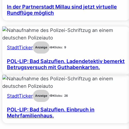
In der Partnerstadt Millau sind jetzt virtuelle
Rundflüge möglich
StadtTicker
Anzeige
Klicks:
9
POL-LIP: Bad Salzuflen. Ladendetektiv bemerkt
Betrugsversuch mit Guthabenkarten.
StadtTicker
Anzeige
Klicks:
26
POL-LIP: Bad Salzuflen. Einbruch in
Mehrfamilienhaus.