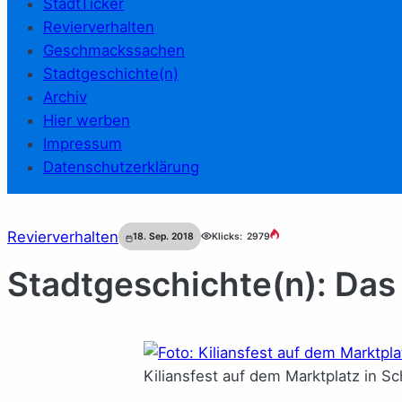
StadtTicker
Revierverhalten
Geschmackssachen
Stadtgeschichte(n)
Archiv
Hier werben
Impressum
Datenschutzerklärung
Revierverhalten
18. Sep. 2018
Klicks:
2979
Stadtgeschichte(n): Das 
Kiliansfest auf dem Marktplatz in Sc