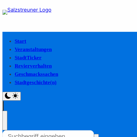
Start
Veranstaltungen
StadtTicker
Revierverhalten
Geschmackssachen
Stadtgeschichte(n)