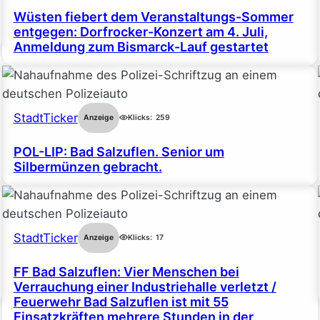
Wüsten fiebert dem Veranstaltungs-Sommer
entgegen: Dorfrocker-Konzert am 4. Juli,
Anmeldung zum Bismarck-Lauf gestartet
StadtTicker
Anzeige
Klicks:
259
POL-LIP: Bad Salzuflen. Senior um
Silbermünzen gebracht.
StadtTicker
Anzeige
Klicks:
17
FF Bad Salzuflen: Vier Menschen bei
Verrauchung einer Industriehalle verletzt /
Feuerwehr Bad Salzuflen ist mit 55
Einsatzkräften mehrere Stunden in der