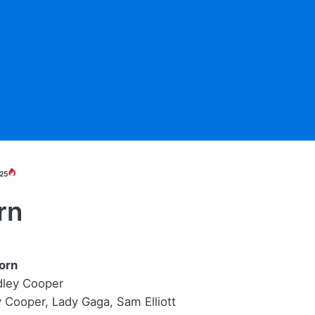
25
rn
Born
dley Cooper
y Cooper, Lady Gaga, Sam Elliott