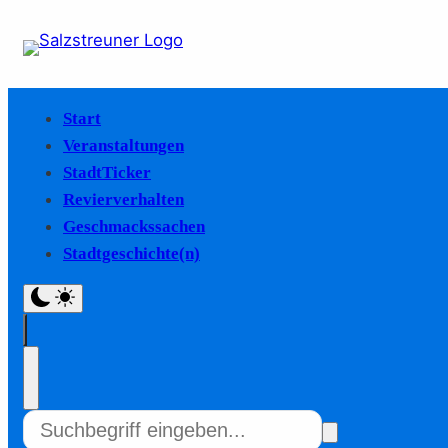
Start
Veranstaltungen
StadtTicker
Revierverhalten
Geschmackssachen
Stadtgeschichte(n)