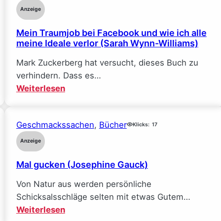
Anzeige
Mein Traumjob bei Facebook und wie ich alle
meine Ideale verlor (Sarah Wynn-Williams)
Mark Zuckerberg hat versucht, dieses Buch zu
verhindern. Dass es…
:
Weiterlesen
Mein
Traumjob
Geschmackssachen
, 
Bücher
bei
Klicks:
17
Facebook
Anzeige
und
Mal gucken (Josephine Gauck)
wie
ich
Von Natur aus werden persönliche
alle
Schicksalsschläge selten mit etwas Gutem…
meine
:
Weiterlesen
Ideale