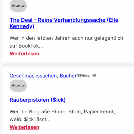
Anzeige
The Deal – Reine Verhandlungssache (Elle
Kennedy)
Wer in den letzten Jahren auch nur gelegentlich
auf BookTok…
:
Weiterlesen
The
Deal
Geschmackssachen
, 
Bücher
–
Klicks:
45
Reine
Anzeige
Verhandlungssache
Räuberpistolen ($ick)
(Elle
Kennedy)
Wer die Biografie Shore, Stein, Papier kennt,
weiß: $ick lässt…
:
Weiterlesen