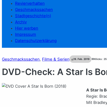
Revierverhalten
Geschmackssachen
Stadtgeschichte(n)
Archiv
Hier werben
Impressum
Datenschutzerklärung
Geschmackssachen
, 
Filme & Serien
19. Feb. 2019
Klicks:
25
DVD-Check: A Star Is Bo
A Star Is 
Regie: Bra
Mit Bradle