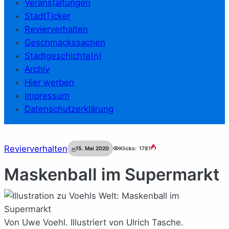
Veranstaltungen
StadtTicker
Revierverhalten
Geschmackssachen
Stadtgeschichte(n)
Archiv
Hier werben
Impressum
Datenschutzerklärung
Revierverhalten
15. Mai 2020
Klicks:
1781
Maskenball im Supermarkt
Von Uwe Voehl. Illustriert von Ulrich Tasche.