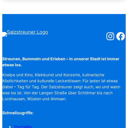
Salzstreuner
Salzst
Streunen, Bummeln und Erleben – in unserer Stadt ist immer
etwas los.
Kneipe und Kino, Kleinkunst und Konzerte, kulinarische
Köstlichkeiten und kulturelle Leckerbissen: Für jeden ist etwas
dabei – Tag für Tag. Der Salzstreuner zeigt euch, wo und wann
was los ist. Von der Langen Straße über Schötmar bis nach
Lockhausen, Wüsten und Ahmsen.
Schnellzugriffe:
Startseite