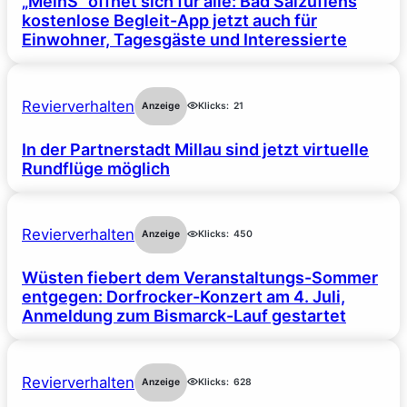
„MeinS“ öffnet sich für alle: Bad Salzuflens
kostenlose Begleit-App jetzt auch für
Einwohner, Tagesgäste und Interessierte
Revierverhalten
Anzeige
Klicks:
21
In der Partnerstadt Millau sind jetzt virtuelle
Rundflüge möglich
Revierverhalten
Anzeige
Klicks:
450
Wüsten fiebert dem Veranstaltungs-Sommer
entgegen: Dorfrocker-Konzert am 4. Juli,
Anmeldung zum Bismarck-Lauf gestartet
Revierverhalten
Anzeige
Klicks:
628