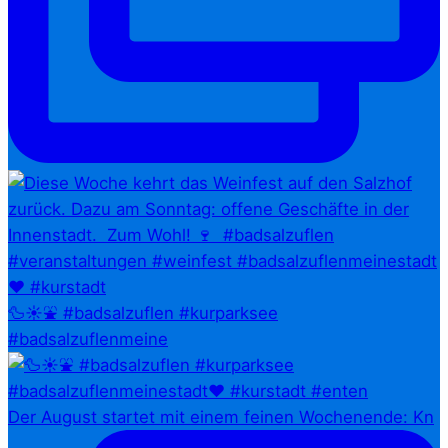
🦆☀️⛲ #badsalzuflen #kurparksee
#badsalzuflenmeine
Der August startet mit einem feinen Wochenende: Kn