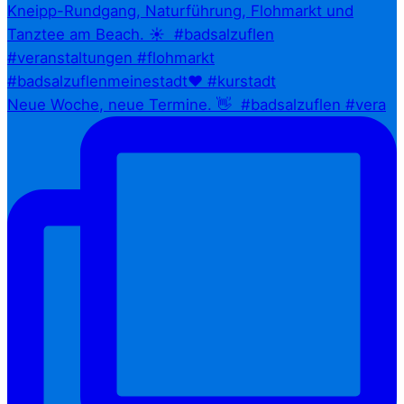
Neue Woche, neue Termine. 👋⁠ ⁠ #badsalzuflen #vera