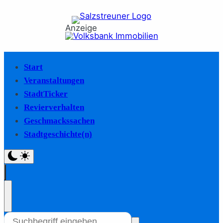
Anzeige
Start
Veranstaltungen
StadtTicker
Revierverhalten
Geschmackssachen
Stadtgeschichte(n)