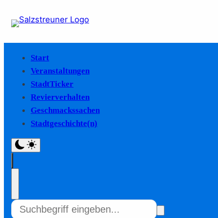
Start
Veranstaltungen
StadtTicker
Revierverhalten
Geschmackssachen
Stadtgeschichte(n)