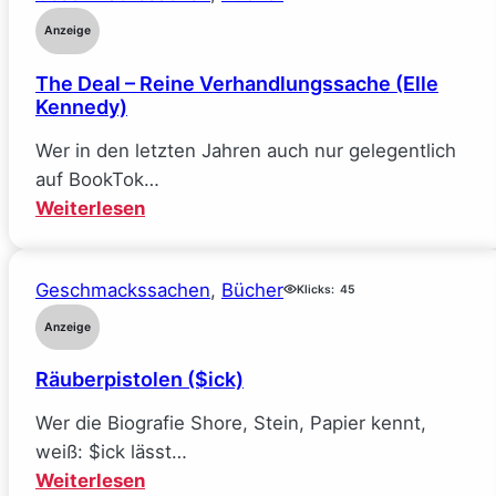
Anzeige
The Deal – Reine Verhandlungssache (Elle
Kennedy)
Wer in den letzten Jahren auch nur gelegentlich
auf BookTok…
:
Weiterlesen
The
Deal
Geschmackssachen
, 
Bücher
–
Klicks:
45
Reine
Anzeige
Verhandlungssache
Räuberpistolen ($ick)
(Elle
Kennedy)
Wer die Biografie Shore, Stein, Papier kennt,
weiß: $ick lässt…
:
Weiterlesen