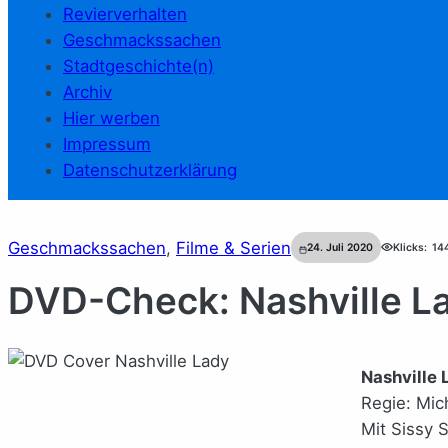
Revierverhalten
Geschmackssachen
Stadtgeschichte(n)
Archiv
Hier werben
Impressum
Datenschutzerklärung
Geschmackssachen
, 
Filme & Serien
24. Juli 2020
Klicks:
14
DVD-Check: Nashville L
Nashville 
Regie: Mic
Mit Sissy 