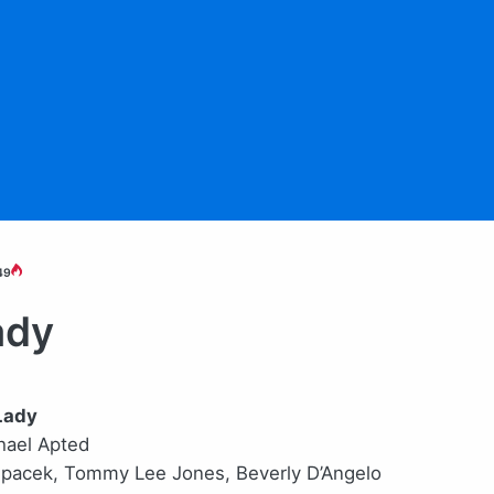
49
ady
Lady
hael Apted
Spacek, Tommy Lee Jones, Beverly D’Angelo