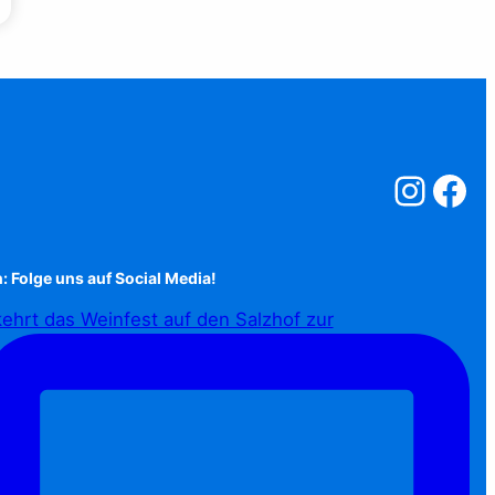
Salzstreuner a
Salzstreu
: Folge uns auf Social Media!
ehrt das Weinfest auf den Salzhof zur