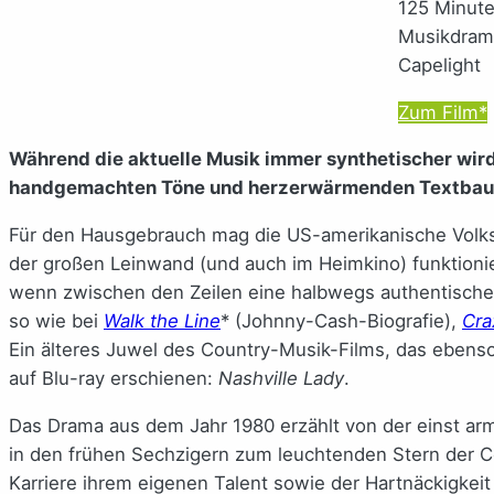
125 Minut
Musikdram
Capelight
Zum Film*
Während die aktuelle Musik immer synthetischer wird
handgemachten Töne und herzerwärmenden Textbaust
Für den Hausgebrauch mag die US-amerikanische Vol
der großen Leinwand (und auch im Heimkino) funktioni
wenn zwischen den Zeilen eine halbwegs authentische 
so wie bei
Walk the Line
* (Johnny-Cash-Biografie),
Cra
Ein älteres Juwel des Country-Musik-Films, das ebenso 
auf Blu-ray erschienen:
Nashville Lady
.
Das Drama aus dem Jahr 1980 erzählt von der einst arm
in den frühen Sechzigern zum leuchtenden Stern der Co
Karriere ihrem eigenen Talent sowie der Hartnäckigkei