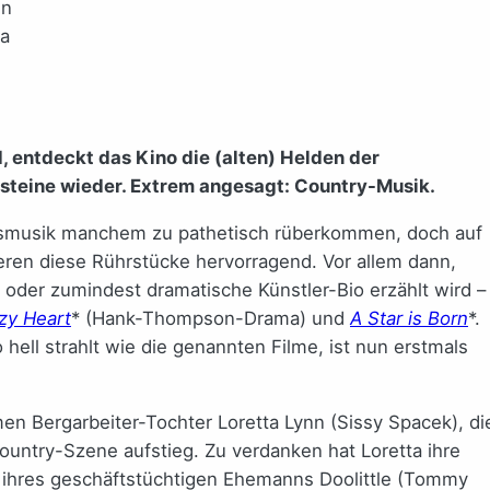
en
a
, entdeckt das Kino die (alten) Helden der
eine wieder. Extrem angesagt: Country-Musik.
ksmusik manchem zu pathetisch rüberkommen, doch auf
eren diese Rührstücke hervorragend. Vor allem dann,
oder zumindest dramatische Künstler-Bio erzählt wird –
zy Heart
* (Hank-Thompson-Drama) und
A Star is Born
*.
hell strahlt wie die genannten Filme, ist nun erstmals
en Bergarbeiter-Tochter Loretta Lynn (Sissy Spacek), di
untry-Szene aufstieg. Zu verdanken hat Loretta ihre
t ihres geschäftstüchtigen Ehemanns Doolittle (Tommy