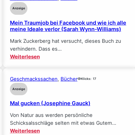
Anzeige
Mein Traumjob bei Facebook und wie ich alle
meine Ideale verlor (Sarah Wynn-Williams)
Mark Zuckerberg hat versucht, dieses Buch zu
verhindern. Dass es…
:
Weiterlesen
Mein
Traumjob
Geschmackssachen
, 
Bücher
bei
Klicks:
17
Facebook
Anzeige
und
Mal gucken (Josephine Gauck)
wie
ich
Von Natur aus werden persönliche
alle
Schicksalsschläge selten mit etwas Gutem…
meine
:
Weiterlesen
Ideale