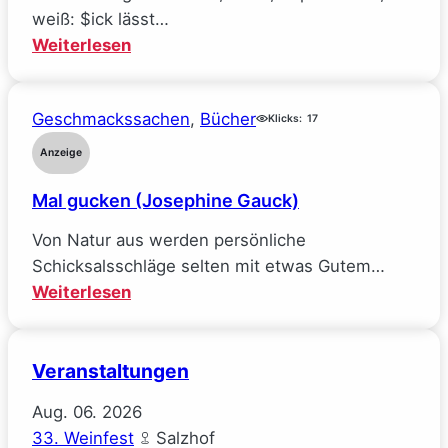
alle
weiß: $ick lässt…
meine
:
Weiterlesen
Ideale
Räuberpistolen
verlor
($ick)
(Sarah
Geschmackssachen
, 
Bücher
Klicks:
17
Wynn-
Anzeige
Williams)
Mal gucken (Josephine Gauck)
Von Natur aus werden persönliche
Schicksalsschläge selten mit etwas Gutem…
:
Weiterlesen
Mal
gucken
Veranstaltungen
(Josephine
Gauck)
Aug.
06.
2026
33. Weinfest
Salzhof