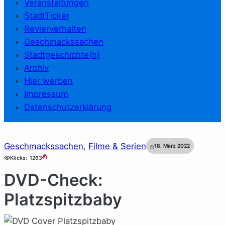
Veranstaltungen
StadtTicker
Revierverhalten
Geschmackssachen
Stadtgeschichte(n)
Archiv
Hier werben
Impressum
Datenschutzerklärung
Geschmackssachen
, 
Filme & Serien
18. März 2022
Klicks:
1263
DVD-Check:
Platzspitzbaby