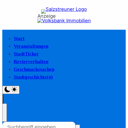
Anzeige
Start
Veranstaltungen
StadtTicker
Revierverhalten
Geschmackssachen
Stadtgeschichte(n)