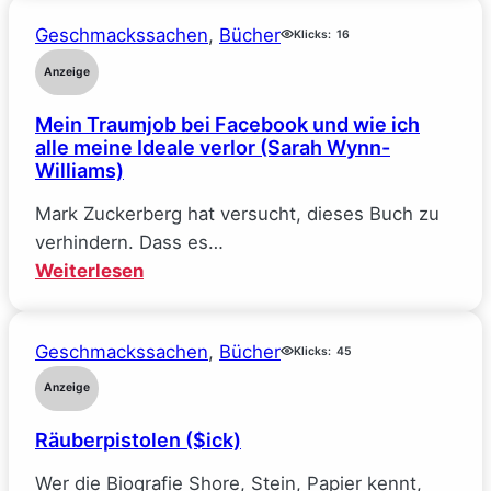
Deal
Geschmackssachen
, 
Bücher
–
Klicks:
16
Reine
Anzeige
Verhandlungssache
Mein Traumjob bei Facebook und wie ich
(Elle
alle meine Ideale verlor (Sarah Wynn-
Kennedy)
Williams)
Mark Zuckerberg hat versucht, dieses Buch zu
verhindern. Dass es…
:
Weiterlesen
Mein
Traumjob
Geschmackssachen
, 
Bücher
bei
Klicks:
45
Facebook
Anzeige
und
Räuberpistolen ($ick)
wie
ich
Wer die Biografie Shore, Stein, Papier kennt,