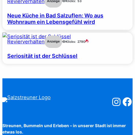
Revierverhalten
Anzeige
Klicks:
53
Neue Küche in Bad Salzuflen: Wo aus
Wohnraum ein Lebensgefühl wird
Revierverhalten
Anzeige
Klicks:
2790
Seriosität ist der Schlüssel
Salzstreuner
Salzst
Streunen, Bummeln und Erleben – in unserer Stadt ist immer
etwas los.