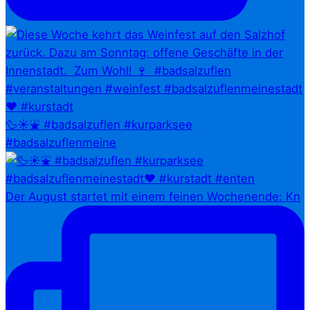
🦆☀️⛲ #badsalzuflen #kurparksee
#badsalzuflenmeine
Der August startet mit einem feinen Wochenende: Kn