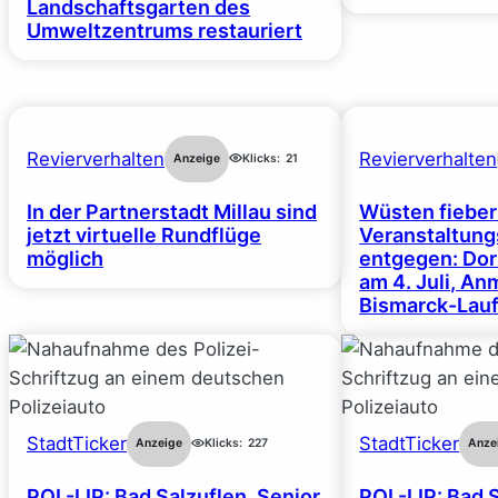
Landschaftsgarten des
Umweltzentrums restauriert
Revierverhalten
Revierverhalten
Anzeige
Klicks:
21
In der Partnerstadt Millau sind
Wüsten fiebe
jetzt virtuelle Rundflüge
Veranstaltun
möglich
entgegen: Dor
am 4. Juli, A
Bismarck-Lauf
StadtTicker
StadtTicker
Anzeige
Klicks:
227
Anze
POL-LIP: Bad Salzuflen. Senior
POL-LIP: Bad 