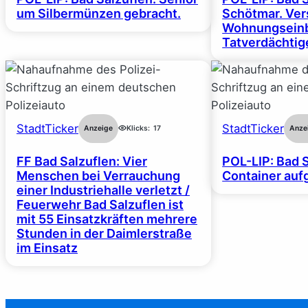
um Silbermünzen gebracht.
Schötmar. Ver
Wohnungseinb
Tatverdächtige
StadtTicker
StadtTicker
Anzeige
Klicks:
17
Anze
FF Bad Salzuflen: Vier
POL-LIP: Bad S
Menschen bei Verrauchung
Container auf
einer Industriehalle verletzt /
Feuerwehr Bad Salzuflen ist
mit 55 Einsatzkräften mehrere
Stunden in der Daimlerstraße
im Einsatz