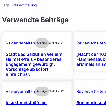
Tags:
Pressemitteilung
Verwandte Beiträge
Revierverhalten
Revierverhalten
Anzeige
Klicks:
21
Stadt Bad Salzuflen verleiht
„Nacht der 10.
Heimat-Preis – besonderes
Flammenzaube
Engagement gewürdigt.
erstmals an z
Vorschläge ab sofort
einreichbar.
Revierverhalten
Revierverhalten
Anzeige
Klicks:
72
Insektennisthilfe im
Sommerlesecl