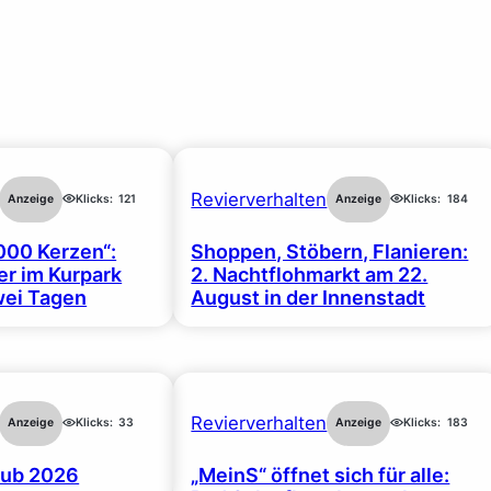
Revierverhalten
Anzeige
Klicks:
121
Anzeige
Klicks:
184
000 Kerzen“:
Shoppen, Stöbern, Flanieren:
r im Kurpark
2. Nachtflohmarkt am 22.
wei Tagen
August in der Innenstadt
Revierverhalten
Anzeige
Klicks:
33
Anzeige
Klicks:
183
ub 2026
„MeinS“ öffnet sich für alle: