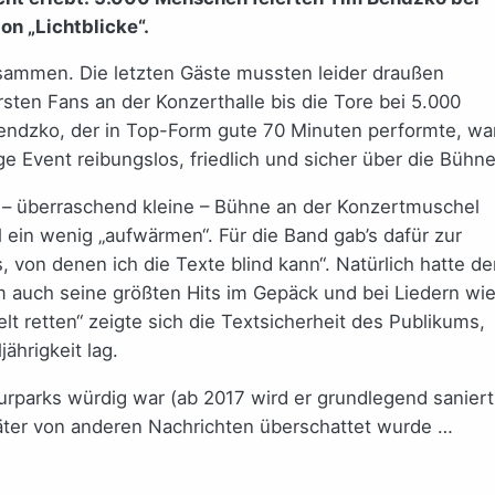
n „Lichtblicke“.
ammen. Die letzten Gäste mussten leider draußen
ten Fans an der Konzerthalle bis die Tore bei 5.000
ndzko, der in Top-Form gute 70 Minuten performte, wa
ge Event reibungslos, friedlich und sicher über die Bühne
ie – überraschend kleine – Bühne an der Konzertmuschel
ein wenig „aufwärmen“. Für die Band gab’s dafür zur
von denen ich die Texte blind kann“. Natürlich hatte de
 auch seine größten Hits im Gepäck und bei Liedern wi
lt retten“ zeigte sich die Textsicherheit des Publikums,
ährigkeit lag.
 Kurparks würdig war (ab 2017 wird er grundlegend saniert
päter von anderen Nachrichten überschattet wurde …