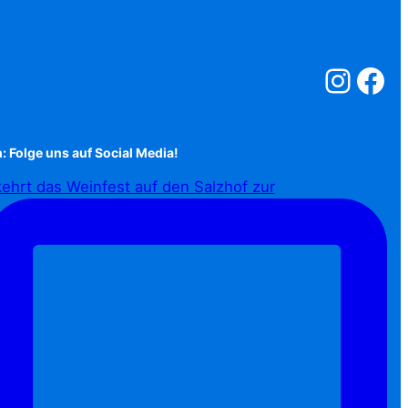
Salzstreuner a
Salzstreu
: Folge uns auf Social Media!
ehrt das Weinfest auf den Salzhof zur