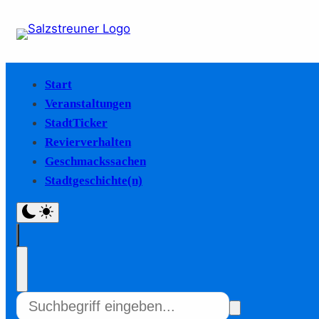
Start
Veranstaltungen
StadtTicker
Revierverhalten
Geschmackssachen
Stadtgeschichte(n)