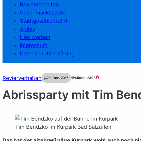
Revierverhalten
Geschmackssachen
Stadtgeschichte(n)
Archiv
Hier werben
Impressum
Datenschutzerklärung
Revierverhalten
20. Dez. 2016
Klicks:
2393
Abrissparty mit Tim Ben
Tim Bendzko im Kurpark Bad Salzuflen
Das hat der altehrwürdige Kurpark wohl auch noch ni