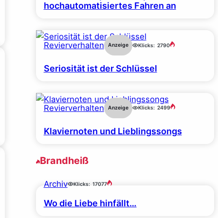
hochautomatisiertes Fahren an
Revierverhalten
Anzeige
Klicks:
2790
Seriosität ist der Schlüssel
Revierverhalten
Anzeige
Klicks:
2499
Klaviernoten und Lieblingssongs
Brandheiß
Archiv
Klicks:
17077
Wo die Liebe hinfällt…