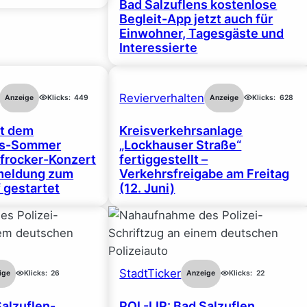
Bad Salzuflens kostenlose
Begleit-App jetzt auch für
Einwohner, Tagesgäste und
Interessierte
Revierverhalten
Anzeige
Klicks:
449
Anzeige
Klicks:
628
rt dem
Kreisverkehrsanlage
gs-Sommer
„Lockhauser Straße“
frocker-Konzert
fertiggestellt –
nmeldung zum
Verkehrsfreigabe am Freitag
 gestartet
(12. Juni)
StadtTicker
ige
Klicks:
26
Anzeige
Klicks:
22
Salzuflen-
POL-LIP: Bad Salzuflen.