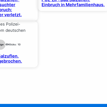
suchter
Einbruch in Mehrfamilienhaus.
ruch:
r verletzt.
ige
Klicks:
10
alzuflen.
gebrochen.