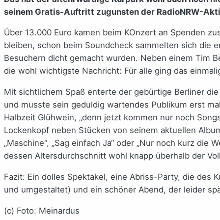
seinem Gratis-Auftritt zugunsten der RadioNRW-Aktio
Über 13.000 Euro kamen beim KOnzert an Spenden zus
bleiben, schon beim Soundcheck sammelten sich die ers
Besuchern dicht gemacht wurden. Neben einem Tim Be
die wohl wichtigste Nachricht: Für alle ging das einmali
Mit sichtlichem Spaß enterte der gebürtige Berliner d
und musste sein geduldig wartendes Publikum erst mal 
Halbzeit Glühwein, „denn jetzt kommen nur noch Songs, 
Lockenkopf neben Stücken von seinem aktuellen Album
„Maschine“, „Sag einfach Ja“ oder „Nur noch kurz die We
dessen Altersdurchschnitt wohl knapp überhalb der Vollj
Fazit: Ein dolles Spektakel, eine Abriss-Party, die des
und umgestaltet) und ein schöner Abend, der leider s
(c) Foto: Meinardus