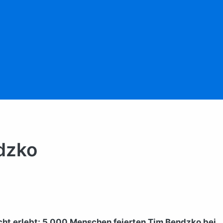
dzko
cht erlebt: 5.000 Menschen feierten Tim Bendzko bei