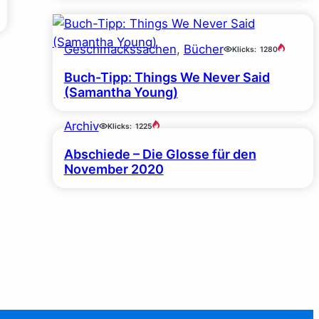
Geschmackssachen
, 
Bücher
Klicks:
1280
Buch-Tipp: Things We Never Said
(Samantha Young)
Archiv
Klicks:
1225
Abschiede – Die Glosse für den
November 2020