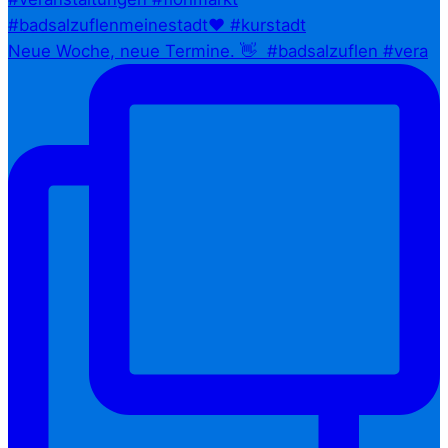
Neue Woche, neue Termine. 👋⁠ ⁠ #badsalzuflen #vera