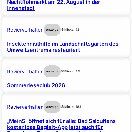
Nachtflohmarkt am 22. August in der
Innenstadt
Revierverhalten
Anzeige
Klicks:
72
Insektennisthilfe im Landschaftsgarten des
Umweltzentrums restauriert
Revierverhalten
Anzeige
Klicks:
33
Sommerleseclub 2026
Revierverhalten
Anzeige
Klicks:
183
„MeinS“ öffnet sich für alle: Bad Salzuflens
kostenlose Begleit-App jetzt auch für