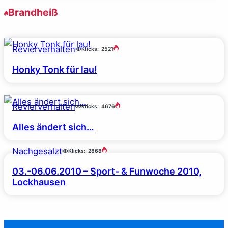
Brandheiß
Revierverhalten
Klicks:
2521
Honky Tonk für lau!
Revierverhalten
Klicks:
4676
Alles ändert sich…
Nachgesalzt
Klicks:
2868
03.-06.06.2010 – Sport- & Funwoche 2010,
Lockhausen