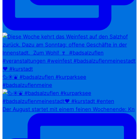
🦆☀️⛲ #badsalzuflen #kurparksee
#badsalzuflenmeine
Der August startet mit einem feinen Wochenende: Kn