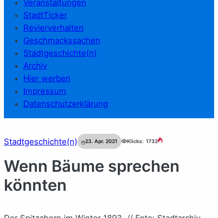
Veranstaltungen
StadtTicker
Revierverhalten
Geschmackssachen
Stadtgeschichte(n)
Archiv
Hier werben
Impressum
Datenschutzerklärung
Stadtgeschichte(n)
23. Apr. 2021
Klicks:
1732
Wenn Bäume sprechen
könnten
Der Spitzahorn im Winter 1893. // Foto: Stadtarchiv,