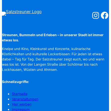
Salzstreuner
Salzst
Streunen, Bummeln und Erleben – in unserer Stadt ist immer
etwas los.
Kneipe und Kino, Kleinkunst und Konzerte, kulinarische
Köstlichkeiten und kulturelle Leckerbissen: Für jeden ist etwas
dabei – Tag für Tag. Der Salzstreuner zeigt euch, wo und wann
was los ist. Von der Langen Straße über Schötmar bis nach
Lockhausen, Wüsten und Ahmsen.
Schnellzugriffe:
Startseite
Veranstaltungen
Hier werben
Impressum