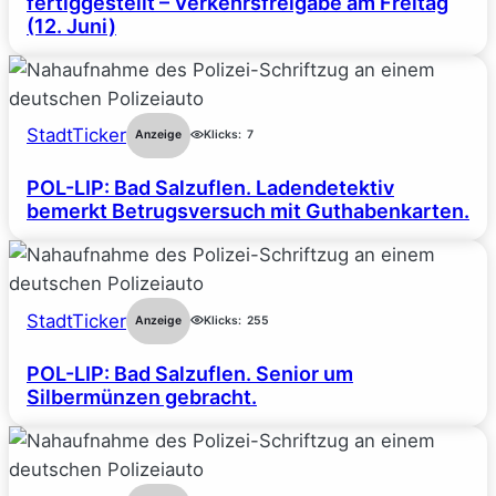
fertiggestellt – Verkehrsfreigabe am Freitag
(12. Juni)
StadtTicker
Anzeige
Klicks:
7
POL-LIP: Bad Salzuflen. Ladendetektiv
bemerkt Betrugsversuch mit Guthabenkarten.
StadtTicker
Anzeige
Klicks:
255
POL-LIP: Bad Salzuflen. Senior um
Silbermünzen gebracht.