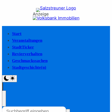
Anzeige
Start
Veranstaltungen
StadtTicker
Revierverhalten
Geschmackssachen
Stadtgeschichte(n)