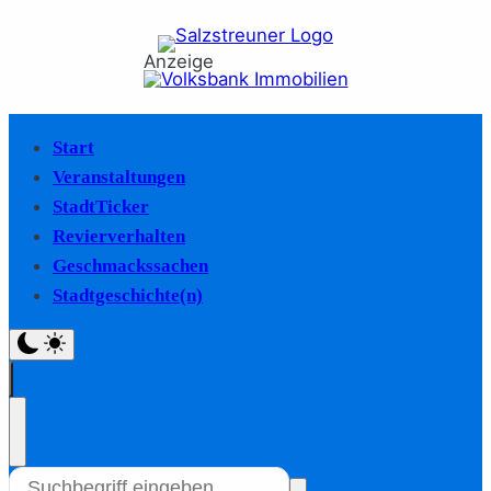
Anzeige
Start
Veranstaltungen
StadtTicker
Revierverhalten
Geschmackssachen
Stadtgeschichte(n)