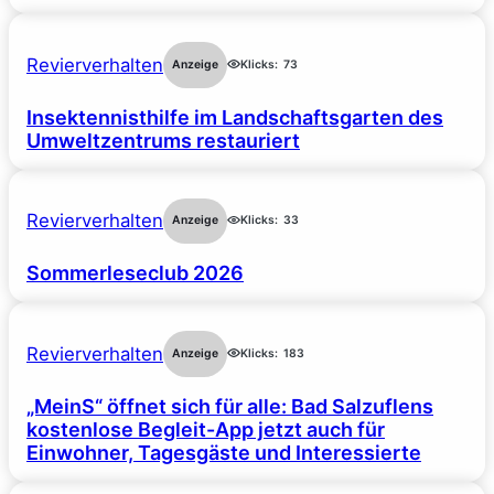
Revierverhalten
Anzeige
Klicks:
73
Insektennisthilfe im Landschaftsgarten des
Umweltzentrums restauriert
Revierverhalten
Anzeige
Klicks:
33
Sommerleseclub 2026
Revierverhalten
Anzeige
Klicks:
183
„MeinS“ öffnet sich für alle: Bad Salzuflens
kostenlose Begleit-App jetzt auch für
Einwohner, Tagesgäste und Interessierte