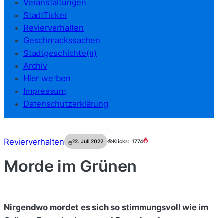
Veranstaltungen
StadtTicker
Revierverhalten
Geschmackssachen
Stadtgeschichte(n)
Archiv
Hier werben
Impressum
Datenschutzerklärung
Revierverhalten
22. Juli 2022
Klicks:
1774
Morde im Grünen
Nirgendwo mordet es sich so stimmungsvoll wie im