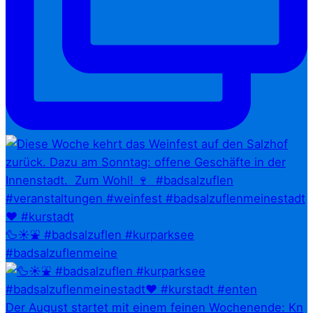
🦆☀️⛲ #badsalzuflen #kurparksee
#badsalzuflenmeine
Der August startet mit einem feinen Wochenende: Kn