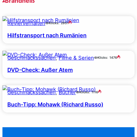
Brandheiß
Revierverhalten
Klicks:
2951
Hilfstransport nach Rumänien
Geschmackssachen
, 
Filme & Serien
Klicks:
1476
DVD-Check: Außer Atem
Geschmackssachen
, 
Bücher
Klicks:
1116
Buch-Tipp: Mohawk (Richard Russo)