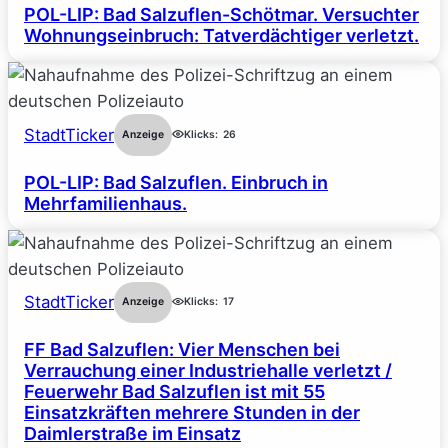
POL-LIP: Bad Salzuflen-Schötmar. Versuchter
Wohnungseinbruch: Tatverdächtiger verletzt.
StadtTicker
Anzeige
Klicks:
26
POL-LIP: Bad Salzuflen. Einbruch in
Mehrfamilienhaus.
StadtTicker
Anzeige
Klicks:
17
FF Bad Salzuflen: Vier Menschen bei
Verrauchung einer Industriehalle verletzt /
Feuerwehr Bad Salzuflen ist mit 55
Einsatzkräften mehrere Stunden in der
Daimlerstraße im Einsatz