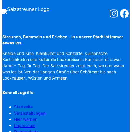
Salzstreuner
Salzst
Streunen, Bummeln und Erleben – in unserer Stadt ist immer
etwas los.
Kneipe und Kino, Kleinkunst und Konzerte, kulinarische
Köstlichkeiten und kulturelle Leckerbissen: Für jeden ist etwas
dabei – Tag für Tag. Der Salzstreuner zeigt euch, wo und wann
was los ist. Von der Langen Straße über Schötmar bis nach
Lockhausen, Wüsten und Ahmsen.
Schnellzugriffe:
Startseite
Veranstaltungen
Hier werben
Impressum
Datenschutz