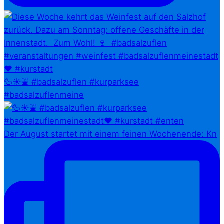
🦆☀️⛲ #badsalzuflen #kurparksee
#badsalzuflenmeine
Der August startet mit einem feinen Wochenende: Kn