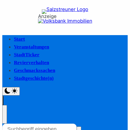
Anzeige
Start
Veranstaltungen
StadtTicker
Revierverhalten
Geschmackssachen
Stadtgeschichte(n)