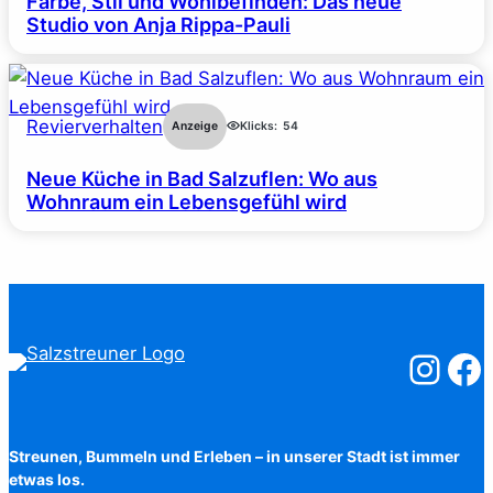
Farbe, Stil und Wohlbefinden: Das neue
Studio von Anja Rippa-Pauli
Revierverhalten
Anzeige
Klicks:
54
Neue Küche in Bad Salzuflen: Wo aus
Wohnraum ein Lebensgefühl wird
Salzstreuner
Salzst
Streunen, Bummeln und Erleben – in unserer Stadt ist immer
etwas los.