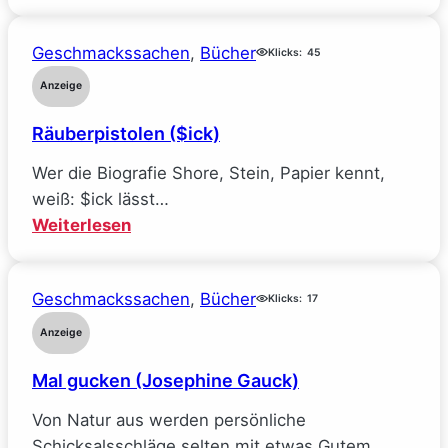
Mein
Traumjob
Geschmackssachen
, 
Bücher
bei
Klicks:
45
Facebook
Anzeige
und
Räuberpistolen ($ick)
wie
ich
Wer die Biografie Shore, Stein, Papier kennt,
alle
weiß: $ick lässt…
meine
:
Weiterlesen
Ideale
Räuberpistolen
verlor
($ick)
(Sarah
Geschmackssachen
, 
Bücher
Klicks:
17
Wynn-
Anzeige
Williams)
Mal gucken (Josephine Gauck)
Von Natur aus werden persönliche
Schicksalsschläge selten mit etwas Gutem…