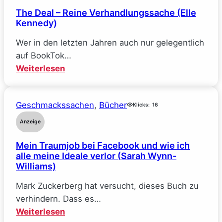
The Deal – Reine Verhandlungssache (Elle
Kennedy)
Wer in den letzten Jahren auch nur gelegentlich
auf BookTok…
:
Weiterlesen
The
Deal
Geschmackssachen
, 
Bücher
–
Klicks:
16
Reine
Anzeige
Verhandlungssache
Mein Traumjob bei Facebook und wie ich
(Elle
alle meine Ideale verlor (Sarah Wynn-
Kennedy)
Williams)
Mark Zuckerberg hat versucht, dieses Buch zu
verhindern. Dass es…
:
Weiterlesen