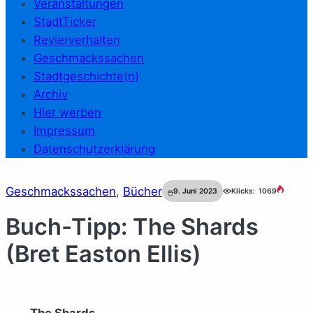
Veranstaltungen
StadtTicker
Revierverhalten
Geschmackssachen
Stadtgeschichte(n)
Archiv
Hier werben
Impressum
Datenschutzerklärung
Geschmackssachen
, 
Bücher
9. Juni 2023
Klicks:
1069
Buch-Tipp: The Shards
(Bret Easton Ellis)
The Shards