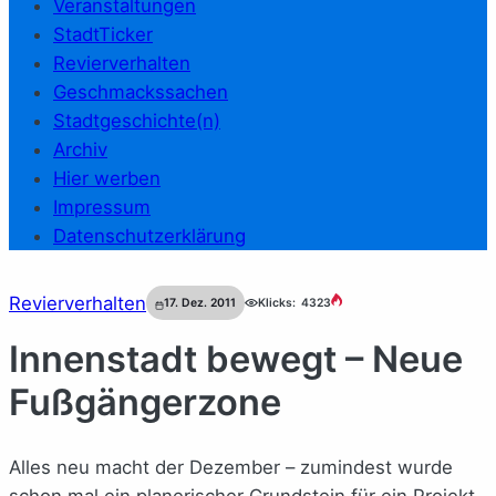
Veranstaltungen
StadtTicker
Revierverhalten
Geschmackssachen
Stadtgeschichte(n)
Archiv
Hier werben
Impressum
Datenschutzerklärung
Revierverhalten
17. Dez. 2011
Klicks:
4323
Innenstadt bewegt – Neue
Fußgängerzone
Alles neu macht der Dezember – zumindest wurde
schon mal ein planerischer Grundstein für ein Projekt