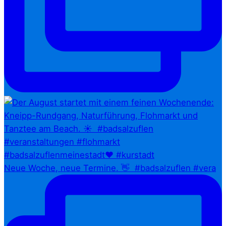
Neue Woche, neue Termine. 👋⁠ ⁠ #badsalzuflen #vera