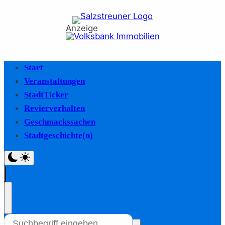
Anzeige
Start
Veranstaltungen
StadtTicker
Revierverhalten
Geschmackssachen
Stadtgeschichte(n)