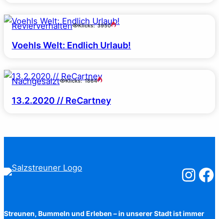
Revierverhalten
Klicks:
3950
Voehls Welt: Endlich Urlaub!
Nachgesalzt
Klicks:
1864
13.2.2020 // ReCartney
Salzstreuner
Salzst
Streunen, Bummeln und Erleben – in unserer Stadt ist immer