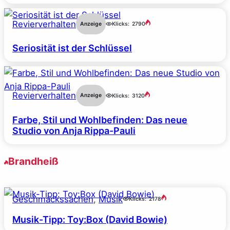
Revierverhalten
Anzeige
Klicks:
2790
Seriosität ist der Schlüssel
Revierverhalten
Anzeige
Klicks:
3120
Farbe, Stil und Wohlbefinden: Das neue
Studio von Anja Rippa-Pauli
Brandheiß
Geschmackssachen
, 
Musik
Klicks:
2178
Musik-Tipp: Toy:Box (David Bowie)