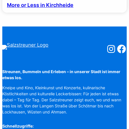
More or Less in Kirchheide
Salzstreuner
Salzst
Streunen, Bummeln und Erleben – in unserer Stadt ist immer
etwas los.
Kneipe und Kino, Kleinkunst und Konzerte, kulinarische
Köstlichkeiten und kulturelle Leckerbissen: Für jeden ist etwas
dabei – Tag für Tag. Der Salzstreuner zeigt euch, wo und wann
was los ist. Von der Langen Straße über Schötmar bis nach
Lockhausen, Wüsten und Ahmsen.
Schnellzugriffe: