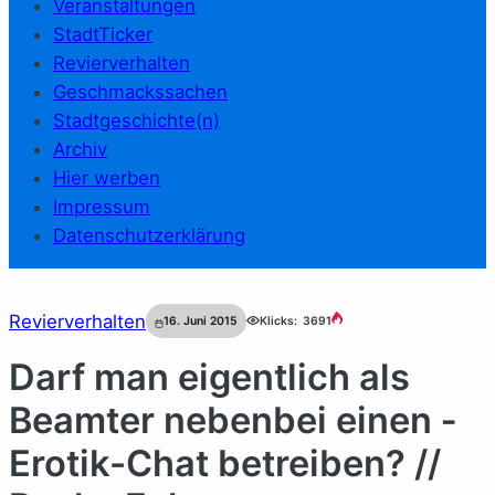
Veranstaltungen
StadtTicker
Revierverhalten
Geschmackssachen
Stadtgeschichte(n)
Archiv
Hier werben
Impressum
Datenschutzerklärung
Revierverhalten
16. Juni 2015
Klicks:
3691
Darf man eigentlich als
Beamter nebenbei einen ­
Erotik-Chat betreiben? //