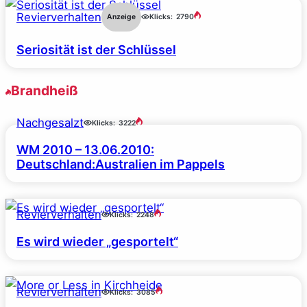
Revierverhalten
Anzeige
Klicks:
2790
Seriosität ist der Schlüssel
Brandheiß
Nachgesalzt
Klicks:
3222
WM 2010 – 13.06.2010:
Deutschland:Australien im Pappels
Revierverhalten
Klicks:
2248
Es wird wieder „gesportelt“
Revierverhalten
Klicks:
3085