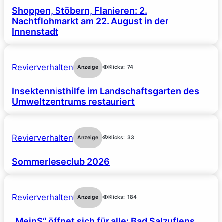
Shoppen, Stöbern, Flanieren: 2.
Nachtflohmarkt am 22. August in der
Innenstadt
Revierverhalten
Anzeige
Klicks:
74
Insektennisthilfe im Landschaftsgarten des
Umweltzentrums restauriert
Revierverhalten
Anzeige
Klicks:
33
Sommerleseclub 2026
Revierverhalten
Anzeige
Klicks:
184
„MeinS“ öffnet sich für alle: Bad Salzuflens