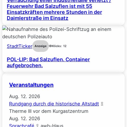
Verrauchung einer Industriehalle verletzt /
Feuerwehr Bad Salzuflen ist mit 55
Einsatzkräften mehrere Stunden in der
Daimlerstraße im Einsatz
StadtTicker
Anzeige
Klicks:
12
POL-LIP: Bad Salzuflen. Container
aufgebrochen.
Veranstaltungen
Aug.
12.
2026
Rundgang durch die historische Altstadt
Therme III vor dem Kurgastzentrum
Aug.
12.
2026
Sprachcafé
awb-Haus