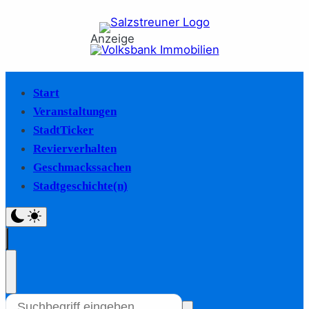
Anzeige
Start
Veranstaltungen
StadtTicker
Revierverhalten
Geschmackssachen
Stadtgeschichte(n)