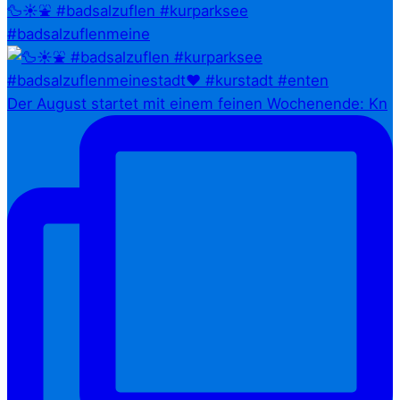
🦆☀️⛲ #badsalzuflen #kurparksee
#badsalzuflenmeine
Der August startet mit einem feinen Wochenende: Kn