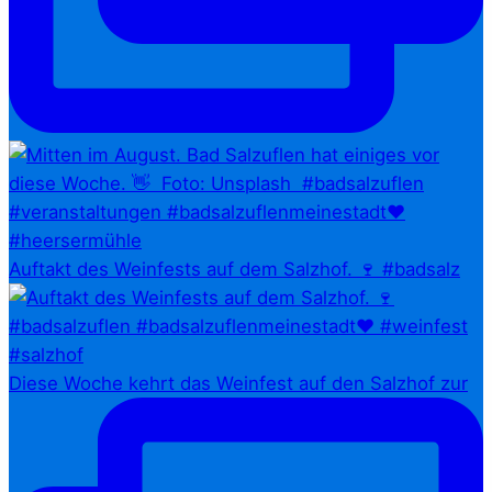
Auftakt des Weinfests auf dem Salzhof. 🍷 #badsalz
Diese Woche kehrt das Weinfest auf den Salzhof zur