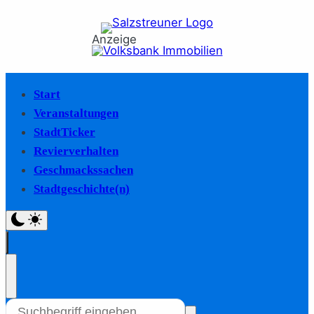
Anzeige
Start
Veranstaltungen
StadtTicker
Revierverhalten
Geschmackssachen
Stadtgeschichte(n)