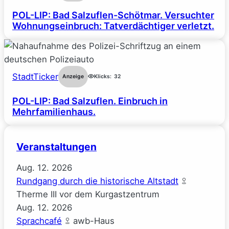
POL-LIP: Bad Salzuflen-Schötmar. Versuchter
Wohnungseinbruch: Tatverdächtiger verletzt.
StadtTicker
Anzeige
Klicks:
32
POL-LIP: Bad Salzuflen. Einbruch in
Mehrfamilienhaus.
Veranstaltungen
Aug.
12.
2026
Rundgang durch die historische Altstadt
Therme III vor dem Kurgastzentrum
Aug.
12.
2026
Sprachcafé
awb-Haus