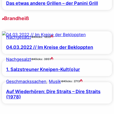
Das etwas andere Grillen – der Panini Grill
Brandheiß
Nachgesalzt
Klicks:
1833
04.03.2022 // Im Kreise der Bekloppten
Nachgesalzt
Klicks:
3951
1. Salzstreuner Kneipen-Kult(o)ur
Geschmackssachen
, 
Musik
Klicks:
2713
Auf Wiederhören: Dire Straits – Dire Straits
(1978)