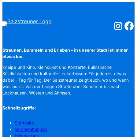
Salzstreuner
Salzst
Streunen, Bummeln und Erleben – in unserer Stadt ist immer
etwas los.
Kneipe und Kino, Kleinkunst und Konzerte, kulinarische
Köstlichkeiten und kulturelle Leckerbissen: Für jeden ist etwas
dabei – Tag für Tag. Der Salzstreuner zeigt euch, wo und wann
was los ist. Von der Langen Straße über Schötmar bis nach
Lockhausen, Wüsten und Ahmsen.
Schnellzugriffe:
Startseite
Veranstaltungen
Hier werben