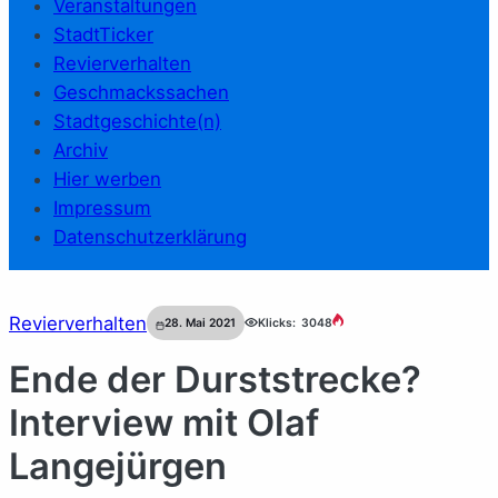
Veranstaltungen
StadtTicker
Revierverhalten
Geschmackssachen
Stadtgeschichte(n)
Archiv
Hier werben
Impressum
Datenschutzerklärung
Revierverhalten
28. Mai 2021
Klicks:
3048
Ende der Durststrecke?
Interview mit Olaf
Langejürgen