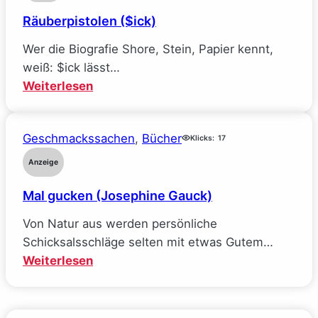
und
Räuberpistolen ($ick)
wie
ich
Wer die Biografie Shore, Stein, Papier kennt,
alle
weiß: $ick lässt…
meine
:
Weiterlesen
Ideale
Räuberpistolen
verlor
($ick)
(Sarah
Geschmackssachen
, 
Bücher
Klicks:
17
Wynn-
Anzeige
Williams)
Mal gucken (Josephine Gauck)
Von Natur aus werden persönliche
Schicksalsschläge selten mit etwas Gutem…
:
Weiterlesen
Mal
gucken
(Josephine