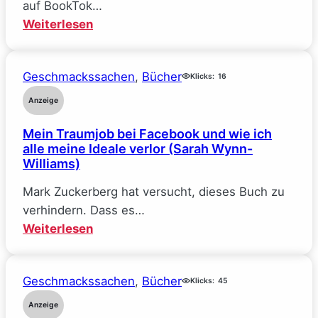
auf BookTok…
:
Weiterlesen
The
Deal
Geschmackssachen
, 
Bücher
–
Klicks:
16
Reine
Anzeige
Verhandlungssache
Mein Traumjob bei Facebook und wie ich
(Elle
alle meine Ideale verlor (Sarah Wynn-
Kennedy)
Williams)
Mark Zuckerberg hat versucht, dieses Buch zu
verhindern. Dass es…
:
Weiterlesen
Mein
Traumjob
Geschmackssachen
, 
Bücher
bei
Klicks:
45
Facebook
Anzeige