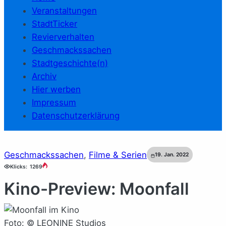
Veranstaltungen
StadtTicker
Revierverhalten
Geschmackssachen
Stadtgeschichte(n)
Archiv
Hier werben
Impressum
Datenschutzerklärung
Geschmackssachen
, 
Filme & Serien
19. Jan. 2022
Klicks:
1269
Kino-Preview: Moonfall
Foto: © LEONINE Studios