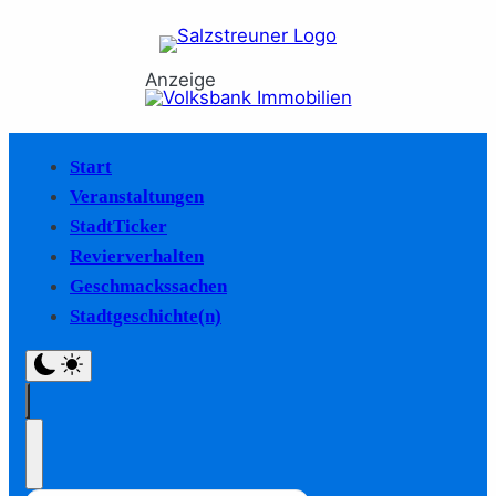
Anzeige
Start
Veranstaltungen
StadtTicker
Revierverhalten
Geschmackssachen
Stadtgeschichte(n)