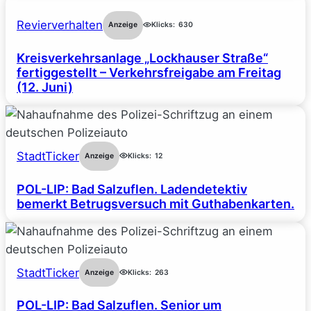
Revierverhalten
Anzeige
Klicks:
630
Kreisverkehrsanlage „Lockhauser Straße“
fertiggestellt – Verkehrsfreigabe am Freitag
(12. Juni)
StadtTicker
Anzeige
Klicks:
12
POL-LIP: Bad Salzuflen. Ladendetektiv
bemerkt Betrugsversuch mit Guthabenkarten.
StadtTicker
Anzeige
Klicks:
263
POL-LIP: Bad Salzuflen. Senior um