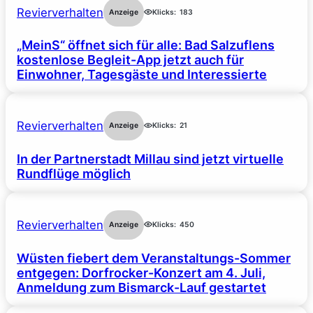
Revierverhalten
Anzeige
Klicks:
183
„MeinS“ öffnet sich für alle: Bad Salzuflens
kostenlose Begleit-App jetzt auch für
Einwohner, Tagesgäste und Interessierte
Revierverhalten
Anzeige
Klicks:
21
In der Partnerstadt Millau sind jetzt virtuelle
Rundflüge möglich
Revierverhalten
Anzeige
Klicks:
450
Wüsten fiebert dem Veranstaltungs-Sommer
entgegen: Dorfrocker-Konzert am 4. Juli,
Anmeldung zum Bismarck-Lauf gestartet