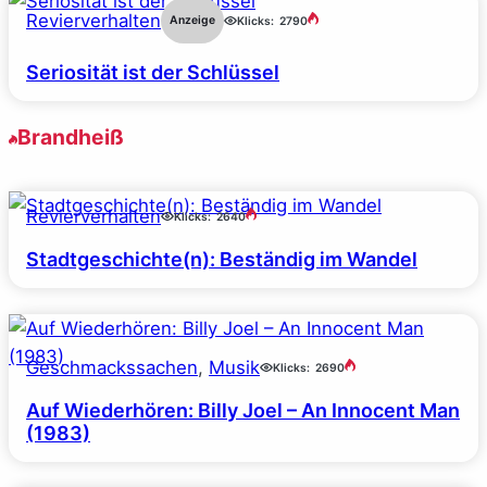
Revierverhalten
Anzeige
Klicks:
2790
Seriosität ist der Schlüssel
Brandheiß
Revierverhalten
Klicks:
2640
Stadtgeschichte(n): Beständig im Wandel
Geschmackssachen
, 
Musik
Klicks:
2690
Auf Wiederhören: Billy Joel – An Innocent Man
(1983)