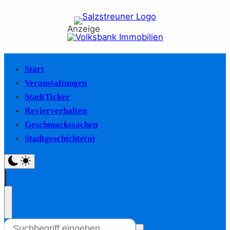
Anzeige
Start
Veranstaltungen
StadtTicker
Revierverhalten
Geschmackssachen
Stadtgeschichte(n)