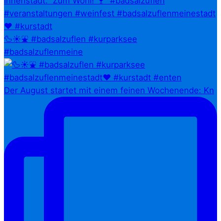
🦆☀️⛲ #badsalzuflen #kurparksee
#badsalzuflenmeine
Der August startet mit einem feinen Wochenende: Kn