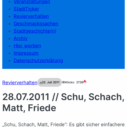
Veranstaltungen
StadtTicker
Revierverhalten
Geschmackssachen
Stadtgeschichte(n)
Archiv
Hier werben
Impressum
Datenschutzerklärung
Revierverhalten
22. Juli 2011
Klicks:
2726
28.07.2011 // Schu, Schach,
Matt, Friede
„Schu, Schach, Matt, Friede“: Es gibt sicher einfachere