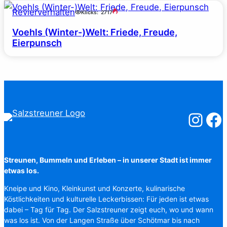
Revierverhalten
Klicks:
2717
Voehls (Winter-)Welt: Friede, Freude,
Eierpunsch
Salzstreuner
Salzst
Streunen, Bummeln und Erleben – in unserer Stadt ist immer
etwas los.
Kneipe und Kino, Kleinkunst und Konzerte, kulinarische
Köstlichkeiten und kulturelle Leckerbissen: Für jeden ist etwas
dabei – Tag für Tag. Der Salzstreuner zeigt euch, wo und wann
was los ist. Von der Langen Straße über Schötmar bis nach