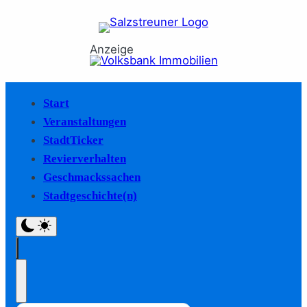
Anzeige
Start
Veranstaltungen
StadtTicker
Revierverhalten
Geschmackssachen
Stadtgeschichte(n)