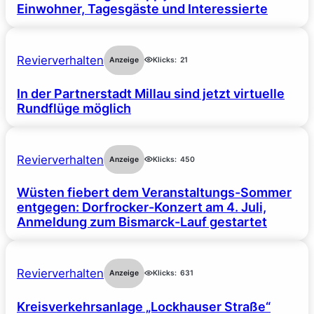
Einwohner, Tagesgäste und Interessierte
Revierverhalten
Anzeige
Klicks:
21
In der Partnerstadt Millau sind jetzt virtuelle
Rundflüge möglich
Revierverhalten
Anzeige
Klicks:
450
Wüsten fiebert dem Veranstaltungs-Sommer
entgegen: Dorfrocker-Konzert am 4. Juli,
Anmeldung zum Bismarck-Lauf gestartet
Revierverhalten
Anzeige
Klicks:
631
Kreisverkehrsanlage „Lockhauser Straße“