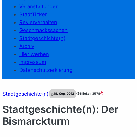
Veranstaltungen
StadtTicker
Revierverhalten
Geschmackssachen
Stadtgeschichte(n)
Archiv
Hier werben
Impressum
Datenschutzerklärung
Stadtgeschichte(n)
18. Sep. 2012
Klicks:
3578
Stadtgeschichte(n): Der
Bismarckturm