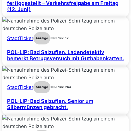
fertiggestellt – Verkehrsfreigabe am Freitag
(12. Juni)
StadtTicker
Anzeige
Klicks:
12
POL-LIP: Bad Salzuflen. Ladendetektiv
bemerkt Betrugsversuch mit Guthabenkarten.
StadtTicker
Anzeige
Klicks:
264
POL-LIP: Bad Salzuflen. Senior um
Silbermünzen gebracht.