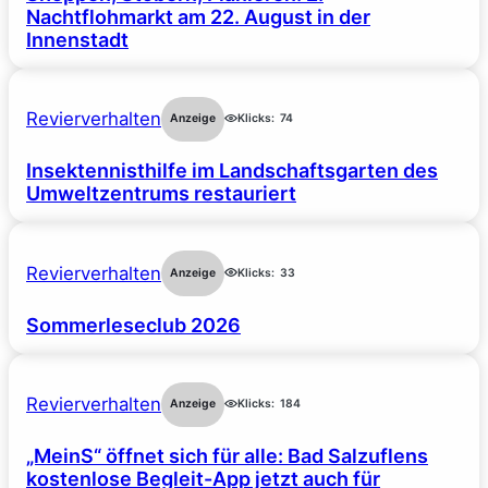
Nachtflohmarkt am 22. August in der
Innenstadt
Revierverhalten
Anzeige
Klicks:
74
Insektennisthilfe im Landschaftsgarten des
Umweltzentrums restauriert
Revierverhalten
Anzeige
Klicks:
33
Sommerleseclub 2026
Revierverhalten
Anzeige
Klicks:
184
„MeinS“ öffnet sich für alle: Bad Salzuflens
kostenlose Begleit-App jetzt auch für