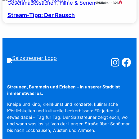
Geschmackssachen
, 
Filme & Serien
Klicks:
1326
Stream-Tipp: Der Rausch
Salzstreuner a
Salzstreu
Streunen, Bummeln und Erleben – in unserer Stadt ist
immer etwas los.
Kneipe und Kino, Kleinkunst und Konzerte, kulinarische
Köstlichkeiten und kulturelle Leckerbissen: Für jeden ist
etwas dabei – Tag für Tag. Der Salzstreuner zeigt euch, wo
und wann was los ist. Von der Langen Straße über Schötmar
bis nach Lockhausen, Wüsten und Ahmsen.