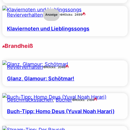
Revierverhalten
Anzeige
Klicks:
2499
Klaviernoten und Lieblingssongs
Brandheiß
Revierverhalten
Klicks:
2046
Glanz, Glamour: Schötmar!
Geschmackssachen
, 
Bücher
Klicks:
2184
Buch-Tipp: Homo Deus (Yuval Noah Harari)