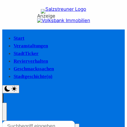
Anzeige
Start
Veranstaltungen
StadtTicker
Revierverhalten
Geschmackssachen
Stadtgeschichte(n)