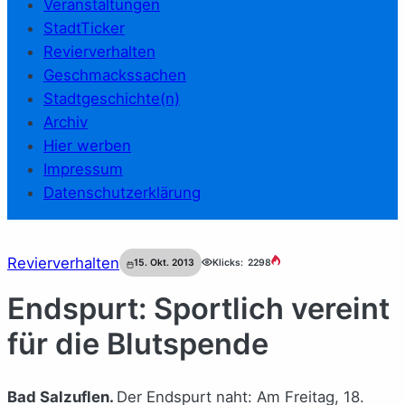
Veranstaltungen
StadtTicker
Revierverhalten
Geschmackssachen
Stadtgeschichte(n)
Archiv
Hier werben
Impressum
Datenschutzerklärung
Revierverhalten
15. Okt. 2013
Klicks:
2298
Endspurt: Sportlich vereint
für die Blutspende
Bad Salzuflen.
Der Endspurt naht: Am Freitag, 18.