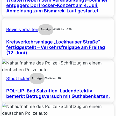
entgegen: Dorfrocker-Konzert am 4. Juli,
Anmeldung zum Bismarck-Lauf gestartet
Revierverhalten
Anzeige
Klicks:
629
Kreisverkehrsanlage „Lockhauser Straße“
fertiggestellt – Verkehrsfreigabe am Freitag
(12. Juni)
StadtTicker
Anzeige
Klicks:
10
POL-LIP: Bad Salzuflen. Ladendetektiv
bemerkt Betrugsversuch mit Guthabenkarten.