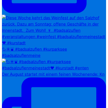
🦆☀️⛲ #badsalzuflen #kurparksee
#badsalzuflenmeine
Der August startet mit einem feinen Wochenende: Kn