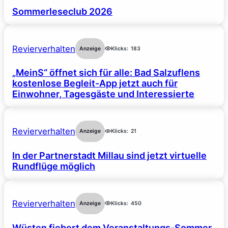
Sommerleseclub 2026
Revierverhalten
Anzeige
Klicks:
183
„MeinS“ öffnet sich für alle: Bad Salzuflens
kostenlose Begleit-App jetzt auch für
Einwohner, Tagesgäste und Interessierte
Revierverhalten
Anzeige
Klicks:
21
In der Partnerstadt Millau sind jetzt virtuelle
Rundflüge möglich
Revierverhalten
Anzeige
Klicks:
450
Wüsten fiebert dem Veranstaltungs-Sommer