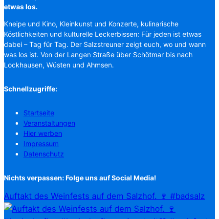
etwas los.
Kneipe und Kino, Kleinkunst und Konzerte, kulinarische
Köstlichkeiten und kulturelle Leckerbissen: Für jeden ist etwas
dabei – Tag für Tag. Der Salzstreuner zeigt euch, wo und wann
was los ist. Von der Langen Straße über Schötmar bis nach
Lockhausen, Wüsten und Ahmsen.
Schnellzugriffe:
Startseite
Veranstaltungen
Hier werben
Impressum
Datenschutz
Nichts verpassen: Folge uns auf Social Media!
Auftakt des Weinfests auf dem Salzhof. 🍷 #badsalz