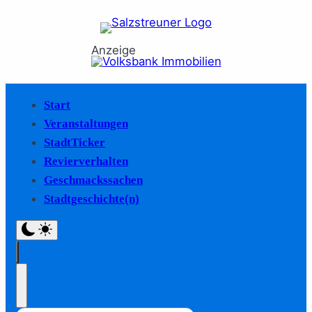
Anzeige
Start
Veranstaltungen
StadtTicker
Revierverhalten
Geschmackssachen
Stadtgeschichte(n)