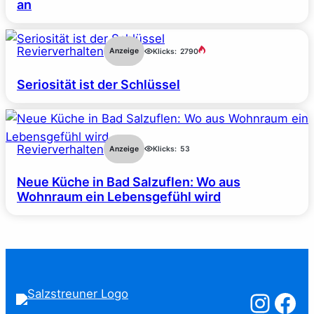
an
Revierverhalten
Anzeige
Klicks:
2790
Seriosität ist der Schlüssel
Revierverhalten
Anzeige
Klicks:
53
Neue Küche in Bad Salzuflen: Wo aus
Wohnraum ein Lebensgefühl wird
Salzstreuner a
Salzstreu