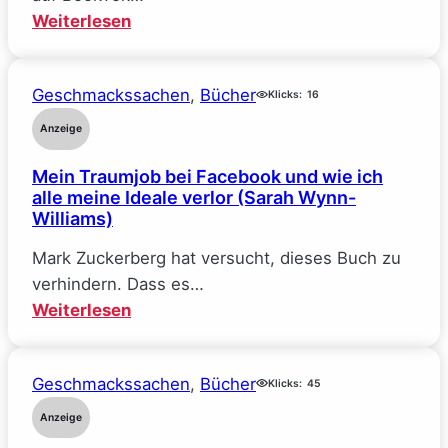
:
Weiterlesen
The
Deal
Geschmackssachen
, 
Bücher
–
Klicks:
16
Reine
Anzeige
Verhandlungssache
Mein Traumjob bei Facebook und wie ich
(Elle
alle meine Ideale verlor (Sarah Wynn-
Kennedy)
Williams)
Mark Zuckerberg hat versucht, dieses Buch zu
verhindern. Dass es…
:
Weiterlesen
Mein
Traumjob
Geschmackssachen
, 
Bücher
bei
Klicks:
45
Facebook
Anzeige
und