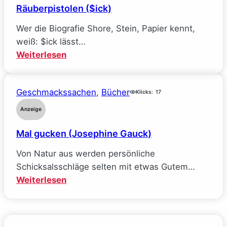
Räuberpistolen ($ick)
wie
ich
Wer die Biografie Shore, Stein, Papier kennt,
alle
weiß: $ick lässt…
meine
:
Weiterlesen
Ideale
Räuberpistolen
verlor
($ick)
(Sarah
Geschmackssachen
, 
Bücher
Klicks:
17
Wynn-
Anzeige
Williams)
Mal gucken (Josephine Gauck)
Von Natur aus werden persönliche
Schicksalsschläge selten mit etwas Gutem…
:
Weiterlesen
Mal
gucken
(Josephine