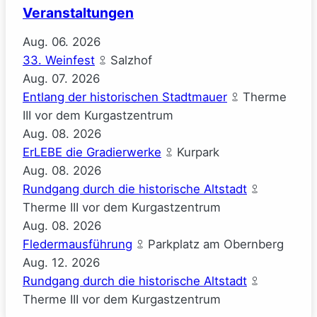
Gauck)
Veranstaltungen
Aug.
06.
2026
33. Weinfest
Salzhof
Aug.
07.
2026
Entlang der historischen Stadtmauer
Therme
III vor dem Kurgastzentrum
Aug.
08.
2026
ErLEBE die Gradierwerke
Kurpark
Aug.
08.
2026
Rundgang durch die historische Altstadt
Therme III vor dem Kurgastzentrum
Aug.
08.
2026
Fledermausführung
Parkplatz am Obernberg
Aug.
12.
2026
Rundgang durch die historische Altstadt
Therme III vor dem Kurgastzentrum