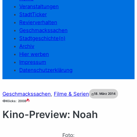
Veranstaltungen
StadtTicker
Revierverhalten
Geschmackssachen
Stadtgeschichte(n)
Archiv
Hier werben
Impressum
Datenschutzerklärung
Geschmackssachen
, 
Filme & Serien
18. März 2014
Klicks:
2008
Kino-Preview: Noah
Foto: