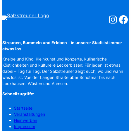
Salzstreuner
Salzst
Streunen, Bummeln und Erleben – in unserer Stadt ist immer
etwas los.
Kneipe und Kino, Kleinkunst und Konzerte, kulinarische
Köstlichkeiten und kulturelle Leckerbissen: Für jeden ist etwas
dabei – Tag für Tag. Der Salzstreuner zeigt euch, wo und wann
was los ist. Von der Langen Straße über Schötmar bis nach
Lockhausen, Wüsten und Ahmsen.
Schnellzugriffe:
Startseite
Veranstaltungen
Hier werben
Impressum