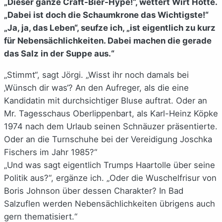
„Dieser ganze Craft-Bier-Hype!“, wettert Wirt Hotte.
„Dabei ist doch die Schaumkrone das Wichtigste!“
„Ja, ja, das Leben“, seufze ich, „ist eigentlich zu kurz
für Nebensächlichkeiten. Dabei machen die gerade
das Salz in der Suppe aus.“
„Stimmt“, sagt Jörgi. „Wisst ihr noch damals bei
‚Wünsch dir was‘? An den Aufreger, als die eine
Kandidatin mit durchsichtiger Bluse auftrat. Oder an
Mr. Tagesschaus Oberlippenbart, als Karl-Heinz Köpke
1974 nach dem Urlaub seinen Schnäuzer präsentierte.
Oder an die Turnschuhe bei der Vereidigung Joschka
Fischers im Jahr 1985?“
„Und was sagt eigentlich Trumps Haartolle über seine
Politik aus?“, ergänze ich. „Oder die Wuschelfrisur von
Boris Johnson über dessen Charakter? In Bad
Salzuflen werden Nebensächlichkeiten übrigens auch
gern thematisiert.“