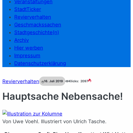
Veranstaltungen
StadtTicker
Revierverhalten
Geschmackssachen
Stadtgeschichte(n)
Archiv
Hier werben
Impressum
Datenschutzerklärung
Revierverhalten
16. Juli 2019
Klicks:
2097
Hauptsache Nebensache!
Von Uwe Voehl. Illustriert von Ulrich Tasche.