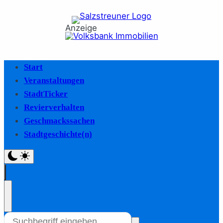
Anzeige
Start
Veranstaltungen
StadtTicker
Revierverhalten
Geschmackssachen
Stadtgeschichte(n)