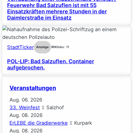
Feuerwehr Bad Salzuflen ist mit 55
Einsatzkräften mehrere Stunden in der
Daimlerstraße im Einsatz
StadtTicker
Anzeige
Klicks:
11
POL-LIP: Bad Salzuflen. Container
aufgebrochen.
Veranstaltungen
Aug.
06.
2026
33. Weinfest
Salzhof
Aug.
08.
2026
ErLEBE die Gradierwerke
Kurpark
Aug.
08.
2026