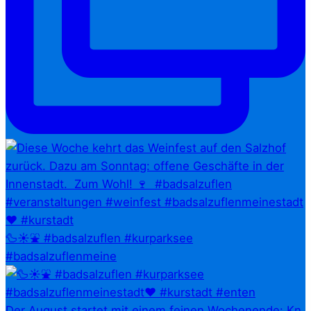
🦆☀️⛲ #badsalzuflen #kurparksee
#badsalzuflenmeine
Der August startet mit einem feinen Wochenende: Kn