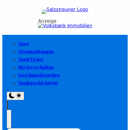
Anzeige
Start
Veranstaltungen
StadtTicker
Revierverhalten
Geschmackssachen
Stadtgeschichte(n)