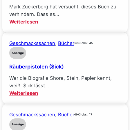
Mark Zuckerberg hat versucht, dieses Buch zu
verhindern. Dass es…
:
Weiterlesen
Mein
Traumjob
Geschmackssachen
, 
Bücher
bei
Klicks:
45
Facebook
Anzeige
und
Räuberpistolen ($ick)
wie
ich
Wer die Biografie Shore, Stein, Papier kennt,
alle
weiß: $ick lässt…
meine
:
Weiterlesen
Ideale
Räuberpistolen
verlor
($ick)
(Sarah
Geschmackssachen
, 
Bücher
Klicks:
17
Wynn-
Anzeige
Williams)