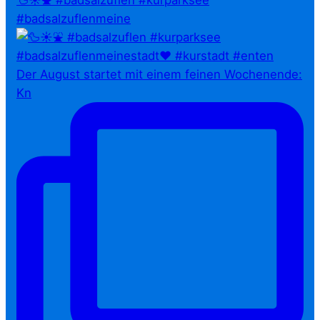
🦆☀️⛲ #badsalzuflen #kurparksee
#badsalzuflenmeine
Der August startet mit einem feinen Wochenende:
Kn