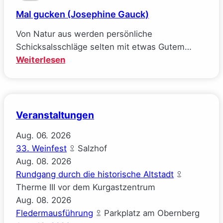
Mal gucken (Josephine Gauck)
Von Natur aus werden persönliche
Schicksalsschläge selten mit etwas Gutem…
:
Weiterlesen
Mal
gucken
(Josephine
Gauck)
Veranstaltungen
Aug.
06.
2026
33. Weinfest
Salzhof
Aug.
08.
2026
Rundgang durch die historische Altstadt
Therme III vor dem Kurgastzentrum
Aug.
08.
2026
Fledermausführung
Parkplatz am Obernberg