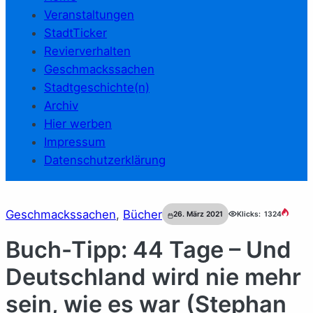
Veranstaltungen
StadtTicker
Revierverhalten
Geschmackssachen
Stadtgeschichte(n)
Archiv
Hier werben
Impressum
Datenschutzerklärung
Geschmackssachen
, 
Bücher
26. März 2021
Klicks:
1324
Buch-Tipp: 44 Tage – Und
Deutschland wird nie mehr
sein, wie es war (Stephan