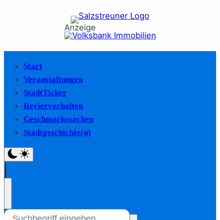
Anzeige
Start
Veranstaltungen
StadtTicker
Revierverhalten
Geschmackssachen
Stadtgeschichte(n)