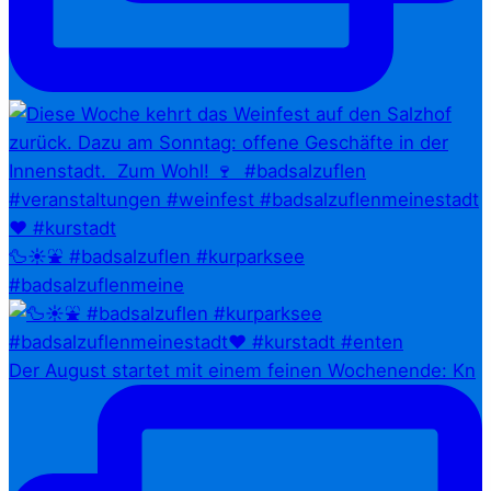
🦆☀️⛲ #badsalzuflen #kurparksee
#badsalzuflenmeine
Der August startet mit einem feinen Wochenende: Kn