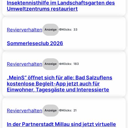
Insektennisthilfe im Landschaftsgarten des
Umweltzentrums restauriert
Revierverhalten
Anzeige
Klicks:
33
Sommerleseclub 2026
Revierverhalten
Anzeige
Klicks:
183
„MeinS“ öffnet sich für alle: Bad Salzuflens
kostenlose Begleit-App jetzt auch für
Einwohner, Tagesgäste und Interessierte
Revierverhalten
Anzeige
Klicks:
21
In der Partnerstadt Millau sind jetzt virtuelle