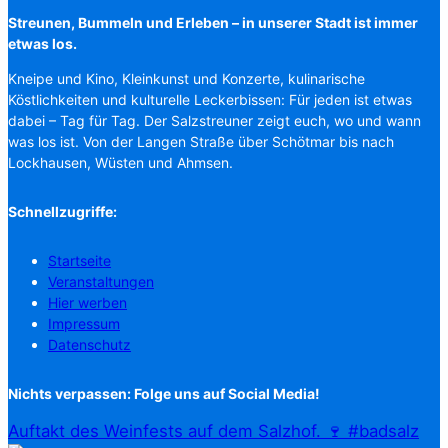
Streunen, Bummeln und Erleben – in unserer Stadt ist immer
etwas los.
Kneipe und Kino, Kleinkunst und Konzerte, kulinarische
Köstlichkeiten und kulturelle Leckerbissen: Für jeden ist etwas
dabei – Tag für Tag. Der Salzstreuner zeigt euch, wo und wann
was los ist. Von der Langen Straße über Schötmar bis nach
Lockhausen, Wüsten und Ahmsen.
Schnellzugriffe:
Startseite
Veranstaltungen
Hier werben
Impressum
Datenschutz
Nichts verpassen: Folge uns auf Social Media!
Auftakt des Weinfests auf dem Salzhof. 🍷 #badsalz