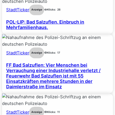
StadtTicker
Anzeige
Klicks:
26
POL-LIP: Bad Salzuflen. Einbruch in
Mehrfamilienhaus.
StadtTicker
Anzeige
Klicks:
17
FF Bad Salzuflen: Vier Menschen bei
Verrauchung einer Industriehalle verletzt /
Feuerwehr Bad Salzuflen ist mit 55
Einsatzkräften mehrere Stunden in der
Daimlerstraße im Einsatz
StadtTicker
Anzeige
Klicks:
11