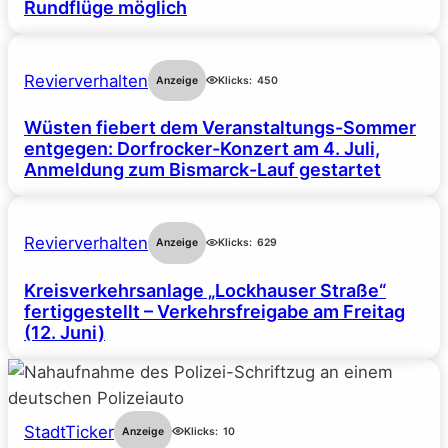
Rundflüge möglich
Revierverhalten
Anzeige
Klicks:
450
Wüsten fiebert dem Veranstaltungs-Sommer
entgegen: Dorfrocker-Konzert am 4. Juli,
Anmeldung zum Bismarck-Lauf gestartet
Revierverhalten
Anzeige
Klicks:
629
Kreisverkehrsanlage „Lockhauser Straße“
fertiggestellt – Verkehrsfreigabe am Freitag
(12. Juni)
StadtTicker
Anzeige
Klicks:
10