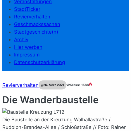
Veranstaltungen
StadtTicker
Revierverhalten
Geschmackssachen
Stadtgeschichte(n)
Archiv
Hier werben
Impressum
Datenschutzerklärung
Revierverhalten
26. März 2021
Klicks:
1588
Die Wanderbaustelle
Die Baustelle an der Kreuzung Walhallastraße /
Rudolph-Brandes-Allee / Schloßstraße // Foto: Rainer