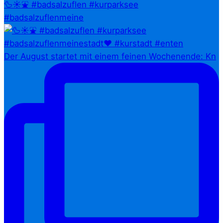
🦆☀️⛲ #badsalzuflen #kurparksee
#badsalzuflenmeine
Der August startet mit einem feinen Wochenende: Kn