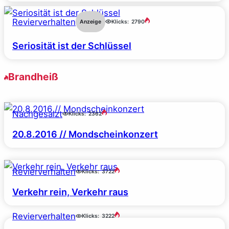
Revierverhalten
Anzeige
Klicks:
2790
Seriosität ist der Schlüssel
Brandheiß
Nachgesalzt
Klicks:
2362
20.8.2016 // Mondscheinkonzert
Revierverhalten
Klicks:
3722
Verkehr rein, Verkehr raus
Revierverhalten
Klicks:
3222