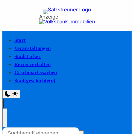
Anzeige
Start
Veranstaltungen
StadtTicker
Revierverhalten
Geschmackssachen
Stadtgeschichte(n)