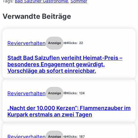
Tags:
Bad Salzufler Gastronomie
, 
Sommer
Verwandte Beiträge
Revierverhalten
Anzeige
Klicks:
22
Stadt Bad Salzuflen verleiht Heimat-Preis –
besonderes Engagement gewürdigt.
Vorschläge ab sofort einreichbar.
Revierverhalten
Anzeige
Klicks:
124
„Nacht der 10.000 Kerzen“: Flammenzauber im
Kurpark erstmals an zwei Tagen
Revierverhalten
Anzeige
Klicks:
187