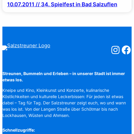
10.07.2011 // 34. Spielfest in Bad Salzuflen
Salzstreuner
Salzst
Streunen, Bummeln und Erleben – in unserer Stadt ist immer
etwas los.
Kneipe und Kino, Kleinkunst und Konzerte, kulinarische
Köstlichkeiten und kulturelle Leckerbissen: Für jeden ist etwas
dabei – Tag für Tag. Der Salzstreuner zeigt euch, wo und wann
was los ist. Von der Langen Straße über Schötmar bis nach
Lockhausen, Wüsten und Ahmsen.
Schnellzugriffe: