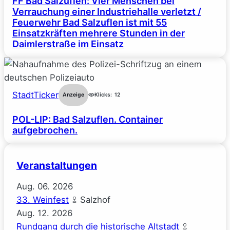
FF Bad Salzuflen: Vier Menschen bei
Verrauchung einer Industriehalle verletzt /
Feuerwehr Bad Salzuflen ist mit 55
Einsatzkräften mehrere Stunden in der
Daimlerstraße im Einsatz
StadtTicker
Anzeige
Klicks:
12
POL-LIP: Bad Salzuflen. Container
aufgebrochen.
Veranstaltungen
Aug.
06.
2026
33. Weinfest
Salzhof
Aug.
12.
2026
Rundgang durch die historische Altstadt