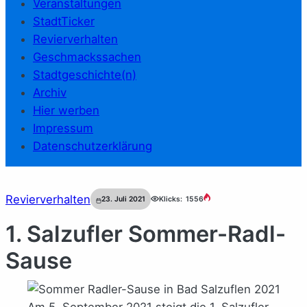
Veranstaltungen
StadtTicker
Revierverhalten
Geschmackssachen
Stadtgeschichte(n)
Archiv
Hier werben
Impressum
Datenschutzerklärung
Revierverhalten
23. Juli 2021
Klicks:
1556
1. Salzufler Sommer-Radl-
Sause
Am 5. September 2021 steigt die 1. Salzufler