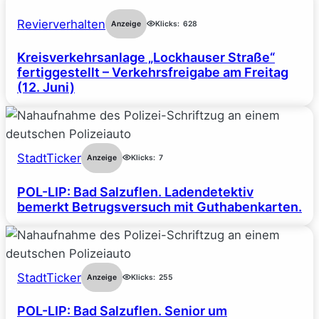
Revierverhalten
Anzeige
Klicks:
628
Kreisverkehrsanlage „Lockhauser Straße“
fertiggestellt – Verkehrsfreigabe am Freitag
(12. Juni)
StadtTicker
Anzeige
Klicks:
7
POL-LIP: Bad Salzuflen. Ladendetektiv
bemerkt Betrugsversuch mit Guthabenkarten.
StadtTicker
Anzeige
Klicks:
255
POL-LIP: Bad Salzuflen. Senior um