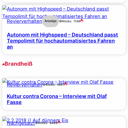
Revierverhalten
Anzeige
Klicks:
1148
Autonom mit Highspeed – Deutschland passt
Tempolimit für hochautomatisiertes Fahren
an
Brandheiß
Revierverhalten
Klicks:
1867
Kultur contra Corona – Interview mit Olaf
Fasse
Nachgesalzt
Klicks:
4499