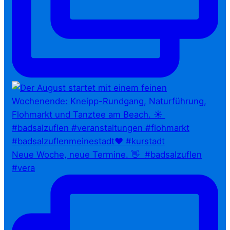
Neue Woche, neue Termine. 👋⁠ ⁠ #badsalzuflen
#vera