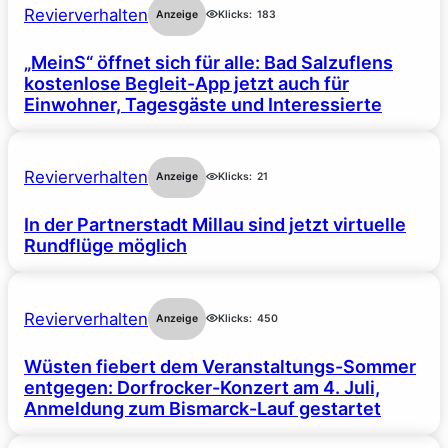
Revierverhalten
Anzeige
Klicks:
183
„MeinS“ öffnet sich für alle: Bad Salzuflens
kostenlose Begleit-App jetzt auch für
Einwohner, Tagesgäste und Interessierte
Revierverhalten
Anzeige
Klicks:
21
In der Partnerstadt Millau sind jetzt virtuelle
Rundflüge möglich
Revierverhalten
Anzeige
Klicks:
450
Wüsten fiebert dem Veranstaltungs-Sommer
entgegen: Dorfrocker-Konzert am 4. Juli,
Anmeldung zum Bismarck-Lauf gestartet