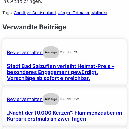
ins
Anno
bringen.
Tags:
Goodbye Deutschland
, 
Jürgen Ortmann
, 
Mallorca
Verwandte Beiträge
Revierverhalten
Anzeige
Klicks:
21
Stadt Bad Salzuflen verleiht Heimat-Preis –
besonderes Engagement gewürdigt.
Vorschläge ab sofort einreichbar.
Revierverhalten
Anzeige
Klicks:
122
„Nacht der 10.000 Kerzen“: Flammenzauber im
Kurpark erstmals an zwei Tagen