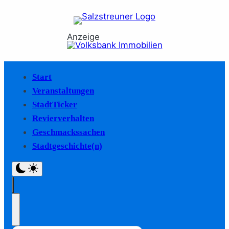
Anzeige
Start
Veranstaltungen
StadtTicker
Revierverhalten
Geschmackssachen
Stadtgeschichte(n)