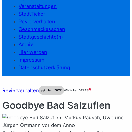
Veranstaltungen
StadtTicker
Revierverhalten
Geschmackssachen
Stadtgeschichte(n)
Archiv
Hier werben
Impressum
Datenschutzerklärung
Revierverhalten
2. Jan. 2022
Klicks:
14739
Goodbye Bad Salzuflen