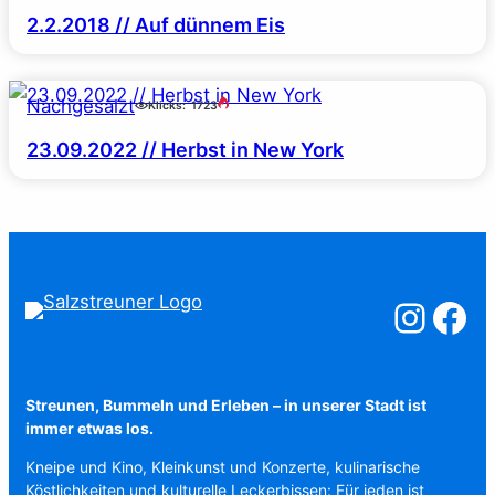
2.2.2018 // Auf dünnem Eis
Nachgesalzt
Klicks:
1723
23.09.2022 // Herbst in New York
Salzstreuner a
Salzstreu
Streunen, Bummeln und Erleben – in unserer Stadt ist
immer etwas los.
Kneipe und Kino, Kleinkunst und Konzerte, kulinarische
Köstlichkeiten und kulturelle Leckerbissen: Für jeden ist