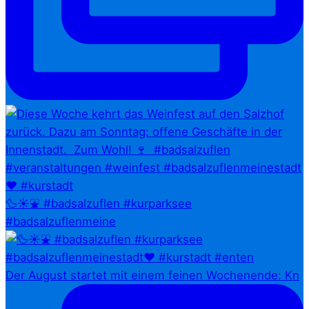
🦆☀️⛲ #badsalzuflen #kurparksee
#badsalzuflenmeine
Der August startet mit einem feinen Wochenende: Kn