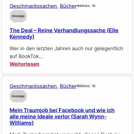
Geschmackssachen
, 
Bücher
Klicks:
16
Anzeige
The Deal – Reine Verhandlungssache (Elle
Kennedy)
Wer in den letzten Jahren auch nur gelegentlich
auf BookTok…
:
Weiterlesen
The
Deal
Geschmackssachen
, 
Bücher
–
Klicks:
16
Reine
Anzeige
Verhandlungssache
Mein Traumjob bei Facebook und wie ich
(Elle
alle meine Ideale verlor (Sarah Wynn-
Kennedy)
Williams)