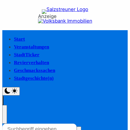
Anzeige
Start
Veranstaltungen
StadtTicker
Revierverhalten
Geschmackssachen
Stadtgeschichte(n)