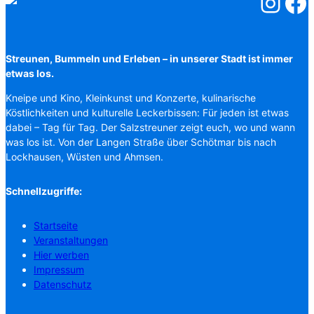
Salzstreuner
Salzst
Streunen, Bummeln und Erleben – in unserer Stadt ist immer
etwas los.
Kneipe und Kino, Kleinkunst und Konzerte, kulinarische
Köstlichkeiten und kulturelle Leckerbissen: Für jeden ist etwas
dabei – Tag für Tag. Der Salzstreuner zeigt euch, wo und wann
was los ist. Von der Langen Straße über Schötmar bis nach
Lockhausen, Wüsten und Ahmsen.
Schnellzugriffe:
Startseite
Veranstaltungen
Hier werben
Impressum
Datenschutz