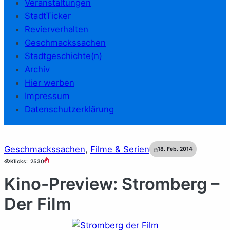
Veranstaltungen
StadtTicker
Revierverhalten
Geschmackssachen
Stadtgeschichte(n)
Archiv
Hier werben
Impressum
Datenschutzerklärung
Geschmackssachen
, 
Filme & Serien
18. Feb. 2014
Klicks:
2530
Kino-Preview: Stromberg –
Der Film