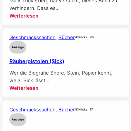
Mark Zuckerberg hat versucht, dieses Buch zu
verhindern. Dass es…
:
Weiterlesen
Mein
Traumjob
Geschmackssachen
, 
Bücher
bei
Klicks:
45
Facebook
Anzeige
und
Räuberpistolen ($ick)
wie
ich
Wer die Biografie Shore, Stein, Papier kennt,
alle
weiß: $ick lässt…
meine
:
Weiterlesen
Ideale
Räuberpistolen
verlor
($ick)
(Sarah
Geschmackssachen
, 
Bücher
Klicks:
17
Wynn-
Anzeige
Williams)