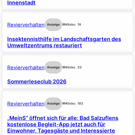
Innenstadt
Revierverhalten
Anzeige
Klicks:
74
Insektennisthilfe im Landschaftsgarten des
Umweltzentrums restauriert
Revierverhalten
Anzeige
Klicks:
33
Sommerleseclub 2026
Revierverhalten
Anzeige
Klicks:
183
„MeinS“ öffnet sich für alle: Bad Salzuflens
kostenlose Begleit-App jetzt auch für
Einwohner, Tagesgäste und Interessierte