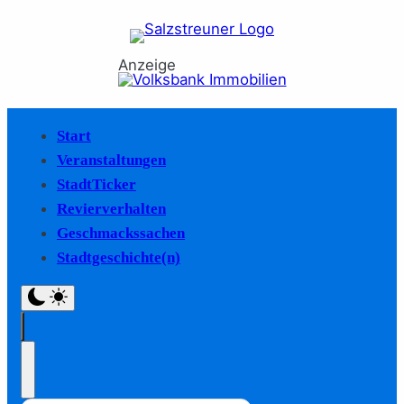
Anzeige
Start
Veranstaltungen
StadtTicker
Revierverhalten
Geschmackssachen
Stadtgeschichte(n)