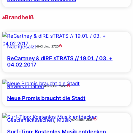
Brandheiß
Nachgesalzt
Klicks:
2720
ReCartney & dIRE sTRATS // 19.01. / 03. +
04.02.2017
Revierverhalten
Klicks:
2457
Neue Promis braucht die Stadt
Geschmackssachen
, 
Musik
Klicks:
2591
Surf-Tipp: Kostenlos Musik entdecken