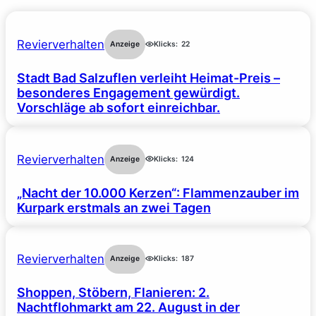
Revierverhalten
Anzeige
Klicks:
22
Stadt Bad Salzuflen verleiht Heimat-Preis –
besonderes Engagement gewürdigt.
Vorschläge ab sofort einreichbar.
Revierverhalten
Anzeige
Klicks:
124
„Nacht der 10.000 Kerzen“: Flammenzauber im
Kurpark erstmals an zwei Tagen
Revierverhalten
Anzeige
Klicks:
187
Shoppen, Stöbern, Flanieren: 2.
Nachtflohmarkt am 22. August in der