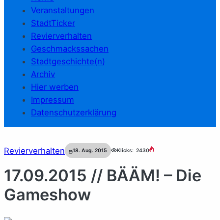
Veranstaltungen
StadtTicker
Revierverhalten
Geschmackssachen
Stadtgeschichte(n)
Archiv
Hier werben
Impressum
Datenschutzerklärung
Revierverhalten
18. Aug. 2015
Klicks:
2430
17.09.2015 // BÄÄM! – Die
Gameshow