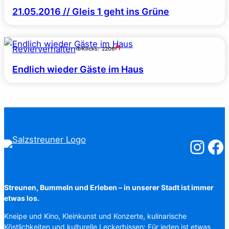
21.05.2016 // Gleis 1 geht ins Grüne
Revierverhalten
Klicks:
2206
Endlich wieder Gäste im Haus
Salzstreuner
Salzst
Streunen, Bummeln und Erleben – in unserer Stadt ist immer
etwas los.
Kneipe und Kino, Kleinkunst und Konzerte, kulinarische
Köstlichkeiten und kulturelle Leckerbissen: Für jeden ist etwas