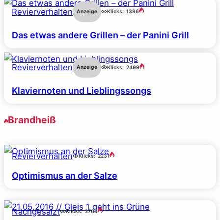
Revierverhalten
Anzeige
Klicks:
1386
Das etwas andere Grillen – der Panini Grill
Revierverhalten
Anzeige
Klicks:
2499
Klaviernoten und Lieblingssongs
Brandheiß
Revierverhalten
Klicks:
2231
Optimismus an der Salze
Nachgesalzt
Klicks:
2704