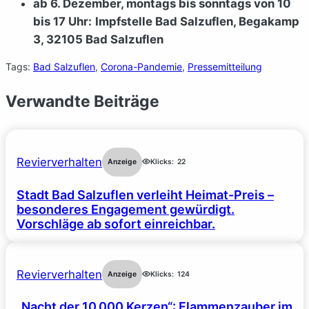
ab 6. Dezember, montags bis sonntags von 10
bis 17 Uhr:
Impfstelle Bad Salzuflen, Begakamp
3, 32105 Bad Salzuflen
Tags:
Bad Salzuflen
, 
Corona-Pandemie
, 
Pressemitteilung
Verwandte Beiträge
Revierverhalten
Anzeige
Klicks:
22
Stadt Bad Salzuflen verleiht Heimat-Preis –
besonderes Engagement gewürdigt.
Vorschläge ab sofort einreichbar.
Revierverhalten
Anzeige
Klicks:
124
„Nacht der 10.000 Kerzen“: Flammenzauber im