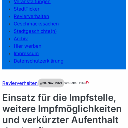
Veranstaltungen
StadtTicker
Revierverhalten
Geschmackssachen
Stadtgeschichte(n)
Archiv
Hier werben
Impressum
Datenschutzerklärung
Revierverhalten
29. Nov. 2021
Klicks:
1143
Einsatz für die Impfstelle,
weitere Impfmöglichkeiten
und verkürzter Aufenthalt