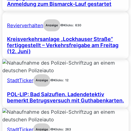
Anmeldung zum Bismarck-Lauf gestartet
Revierverhalten
Anzeige
Klicks:
630
Kreisverkehrsanlage „Lockhauser Straße“
fertiggestellt – Verkehrsfreigabe am Freitag
(12. Juni)
StadtTicker
Anzeige
Klicks:
12
POL-LIP: Bad Salzuflen. Ladendetektiv
bemerkt Betrugsversuch mit Guthabenkarten.
StadtTicker
Anzeige
Klicks:
263