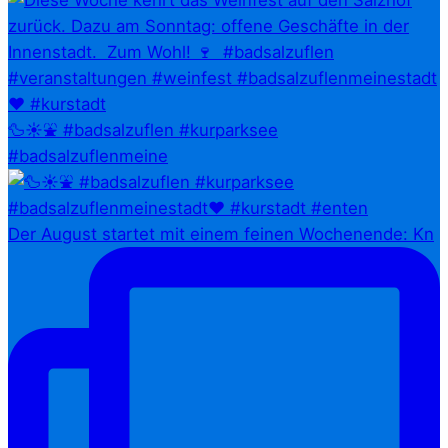
🦆☀️⛲ #badsalzuflen #kurparksee
#badsalzuflenmeine
Der August startet mit einem feinen Wochenende: Kn