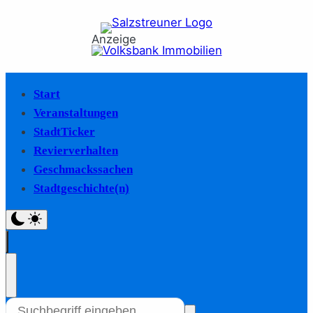
Anzeige
Start
Veranstaltungen
StadtTicker
Revierverhalten
Geschmackssachen
Stadtgeschichte(n)