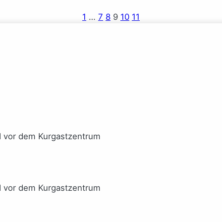
1
…
7
8
9
10
11
I vor dem Kurgastzentrum
I vor dem Kurgastzentrum