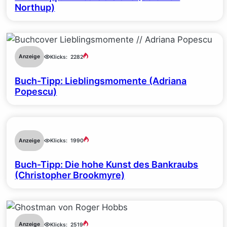
Northup)
Anzeige
Klicks:
2282
Buch-Tipp: Lieblingsmomente (Adriana
Popescu)
Anzeige
Klicks:
1990
Buch-Tipp: Die hohe Kunst des Bankraubs
(Christopher Brookmyre)
Anzeige
Klicks:
2519