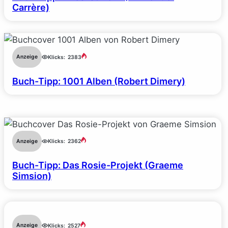
Carrère)
Anzeige
Klicks:
2383
Buch-Tipp: 1001 Alben (Robert Dimery)
Anzeige
Klicks:
2362
Buch-Tipp: Das Rosie-Projekt (Graeme
Simsion)
Anzeige
Klicks:
2527