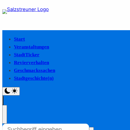
Start
Veranstaltungen
StadtTicker
Revierverhalten
Geschmackssachen
Stadtgeschichte(n)