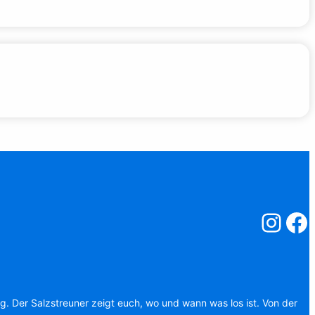
Salzstreuner
Salzst
ag. Der Salzstreuner zeigt euch, wo und wann was los ist. Von der