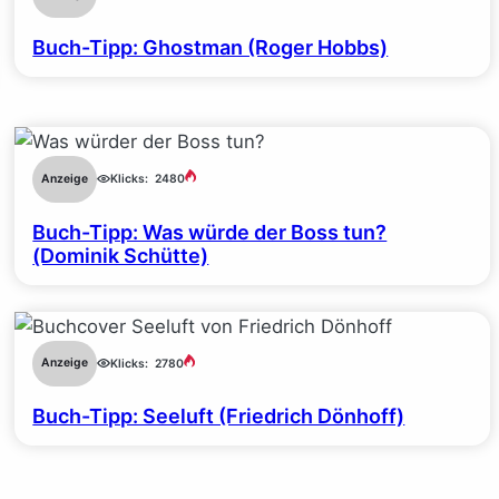
Buch-Tipp: Ghostman (Roger Hobbs)
Anzeige
Klicks:
2480
Buch-Tipp: Was würde der Boss tun?
(Dominik Schütte)
Anzeige
Klicks:
2780
Buch-Tipp: Seeluft (Friedrich Dönhoff)