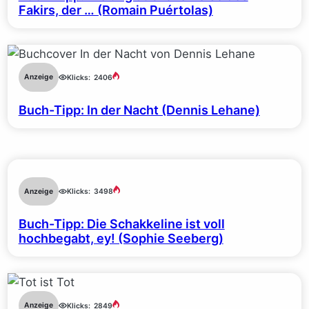
Fakirs, der … (Romain Puértolas)
Anzeige
Klicks:
2406
Buch-Tipp: In der Nacht (Dennis Lehane)
Anzeige
Klicks:
3498
Buch-Tipp: Die Schakkeline ist voll
hochbegabt, ey! (Sophie Seeberg)
Anzeige
Klicks:
2849