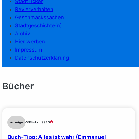
StadtTicker
Revierverhalten
Geschmackssachen
Stadtgeschichte(n)
Archiv
Hier werben
Impressum
Datenschutzerklärung
Bücher
Anzeige
Klicks:
3330
Buch-Tipp: Alles ist wahr (Emmanuel