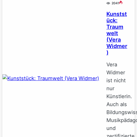
2041
Kunstst
ück:
Traum
welt
(Vera
Widmer
)
Vera
Widmer
ist nicht
nur
Künstlerin.
Auch als
Bildungswiss
Musikpädag
und
zertifizierte