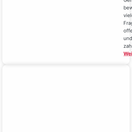
Ge
be
vie
Fra
off
un
zah
Wei