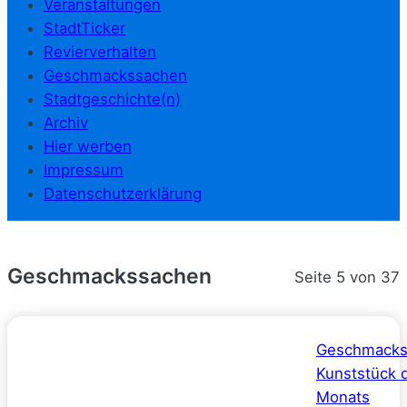
Veranstaltungen
StadtTicker
Revierverhalten
Geschmackssachen
Stadtgeschichte(n)
Archiv
Hier werben
Impressum
Datenschutzerklärung
Geschmackssachen
Seite 5 von 37
Geschmacks
Kunststück 
Monats