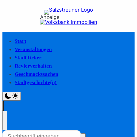
Anzeige
Start
Veranstaltungen
StadtTicker
Revierverhalten
Geschmackssachen
Stadtgeschichte(n)