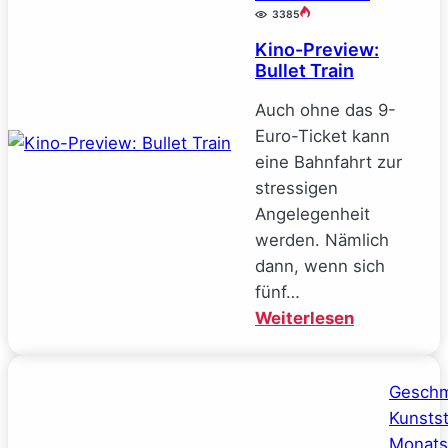
3385
Stonks
Kino-Preview:
Bullet Train
Auch ohne das 9-
Euro-Ticket kann
eine Bahnfahrt zur
stressigen
Angelegenheit
werden. Nämlich
dann, wenn sich
fünf…
:
Weiterlesen
Kino-
Preview:
Gesch
Bullet
Kunsts
Train
Monats