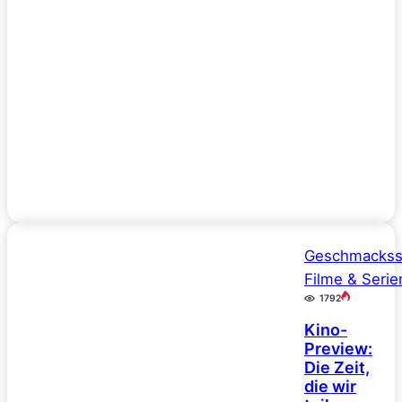
Geschmackss
Filme & Serie
1792
Kino-
Preview:
Die Zeit,
die wir