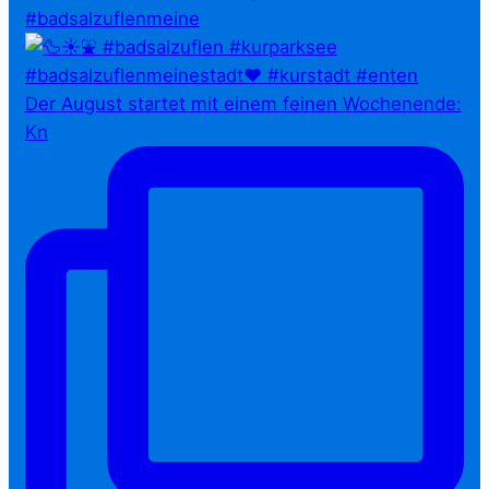
#badsalzuflenmeine
Der August startet mit einem feinen Wochenende:
Kn