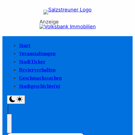
Anzeige
Start
Veranstaltungen
StadtTicker
Revierverhalten
Geschmackssachen
Stadtgeschichte(n)