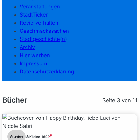
Veranstaltungen
StadtTicker
Revierverhalten
Geschmackssachen
Stadtgeschichte(n)
Archiv
Hier werben
Impressum
Datenschutzerklärung
Bücher
Seite 3 von 11
Anzeige
Klicks:
1692