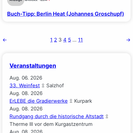
Buch-Tipp: Berlin Heat (Johannes Groschupf)
←
1
2
3
4
5
…
11
→
Veranstaltungen
Aug.
06.
2026
33. Weinfest
Salzhof
Aug.
08.
2026
ErLEBE die Gradierwerke
Kurpark
Aug.
08.
2026
Rundgang durch die historische Altstadt
Therme III vor dem Kurgastzentrum
Aug.
08.
2026