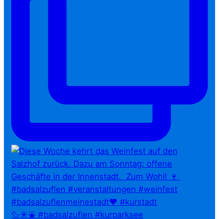
🦆☀️⛲ #badsalzuflen #kurparksee