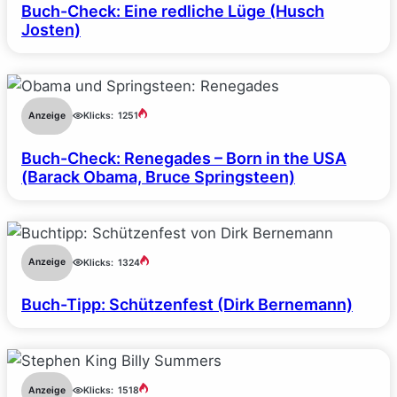
Buch-Check: Eine redliche Lüge (Husch
Josten)
Anzeige
Klicks:
1251
Buch-Check: Renegades – Born in the USA
(Barack Obama, Bruce Springsteen)
Anzeige
Klicks:
1324
Buch-Tipp: Schützenfest (Dirk Bernemann)
Anzeige
Klicks:
1518