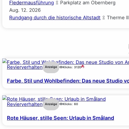
Fledermausführung
Parkplatz am Obernberg
Aug.
12.
2026
Rundgang durch die historische Altstadt
Therme II
Revierverhalten
Anzeige
Klicks:
3120
Farbe, Stil und Wohlbefinden: Das neue Studio v
Revierverhalten
Anzeige
Klicks:
60
Rote Häuser, stille Seen: Urlaub in Småland