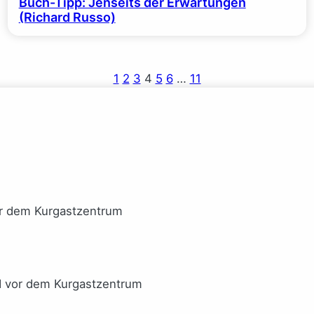
Buch-Tipp: Jenseits der Erwartungen
(Richard Russo)
1
2
3
4
5
6
…
11
or dem Kurgastzentrum
I vor dem Kurgastzentrum