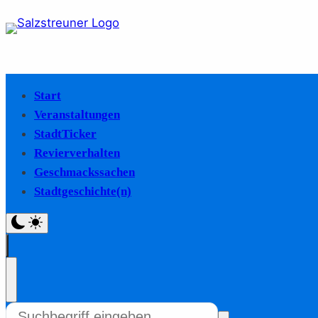
Start
Veranstaltungen
StadtTicker
Revierverhalten
Geschmackssachen
Stadtgeschichte(n)