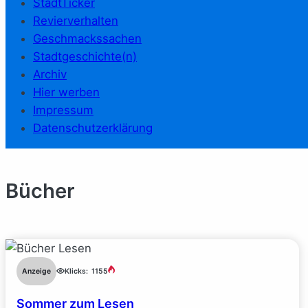
StadtTicker
Revierverhalten
Geschmackssachen
Stadtgeschichte(n)
Archiv
Hier werben
Impressum
Datenschutzerklärung
Bücher
Anzeige
Klicks:
1155
Sommer zum Lesen