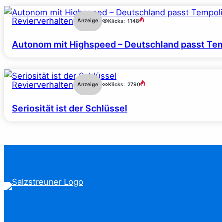
Revierverhalten
Anzeige
Klicks:
1148
Autonom mit Highspeed – Deutschland passt Tem
Revierverhalten
Anzeige
Klicks:
2790
Seriosität ist der Schlüssel