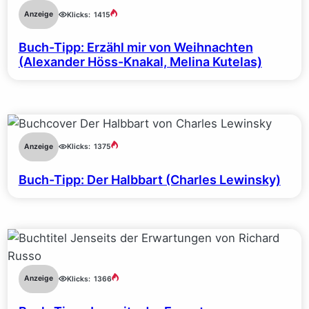
Anzeige
Klicks:
1415
Buch-Tipp: Erzähl mir von Weihnachten
(Alexander Höss-Knakal, Melina Kutelas)
Anzeige
Klicks:
1375
Buch-Tipp: Der Halbbart (Charles Lewinsky)
Anzeige
Klicks:
1366